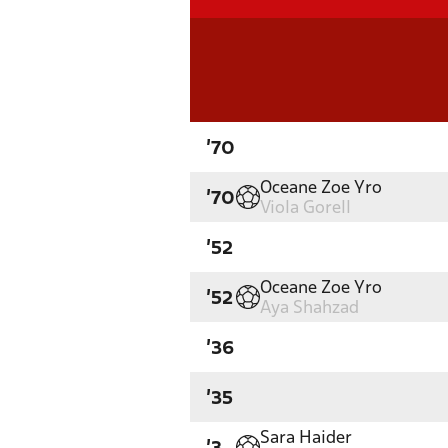
'70
Oceane Zoe Yro
'70
Viola Gorell
'52
Oceane Zoe Yro
'52
Aya Shahzad
'36
'35
Sara Haider