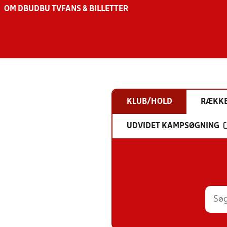
OM DBU
DBU TV
FANS & BILLETTER
KLUB/HOLD
RÆKK
UDVIDET KAMPSØGNING