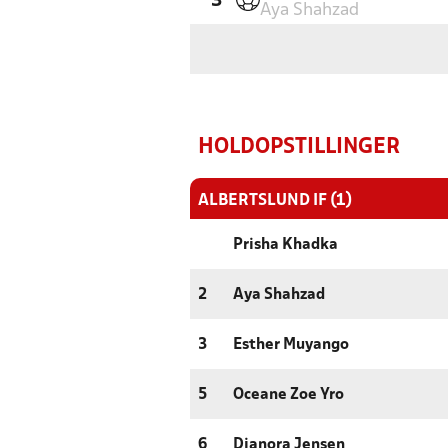
'3
Aya Shahzad
HOLDOPSTILLINGER
ALBERTSLUND IF (1)
Prisha Khadka
2
Aya Shahzad
3
Esther Muyango
5
Oceane Zoe Yro
6
Dianora Jensen