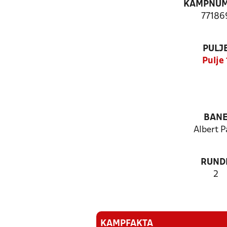
KAMPNU
77186
PULJ
Pulje 
BAN
Albert P
RUND
2
KAMPFAKTA