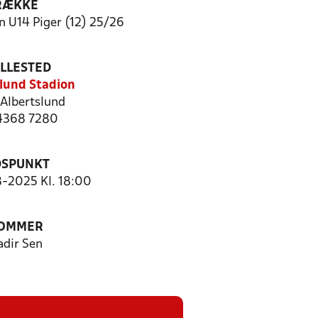
RÆKKE
 U14 Piger (12) 25/26
ILLESTED
lund Stadion
Albertslund
 4368 7280
DSPUNKT
8-2025 Kl. 18:00
OMMER
adir Sen