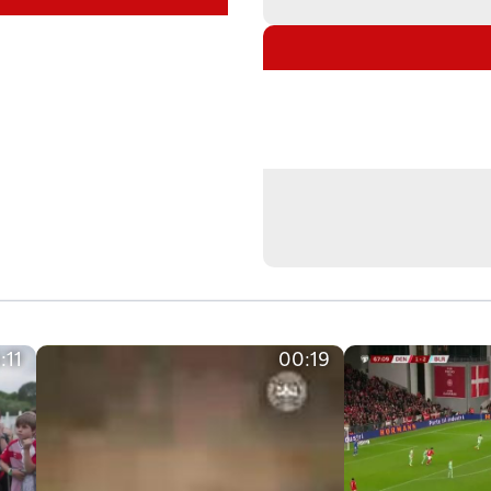
:11
00:19