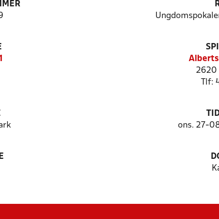
MMER
9
Ungdomspokalen
E
SP
1
Alberts
2620 
Tlf:
E
TI
ark
ons. 27-0
E
D
K