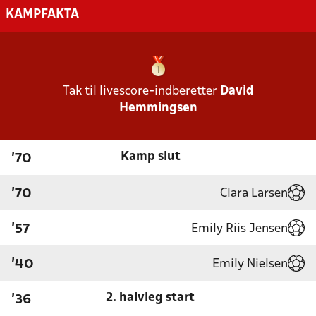
KAMPFAKTA
Tak til livescore-indberetter
David
Hemmingsen
Kamp slut
'70
Clara Larsen
'70
Emily Riis Jensen
'57
Emily Nielsen
'40
2. halvleg start
'36