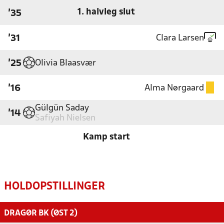
1. halvleg slut
'35
Clara Larsen
'31
Olivia Blaasvær
'25
Alma Nørgaard
'16
Gülgün Saday
'14
Safiyah Nielsen
Kamp start
HOLDOPSTILLINGER
DRAGØR BK (ØST 2)