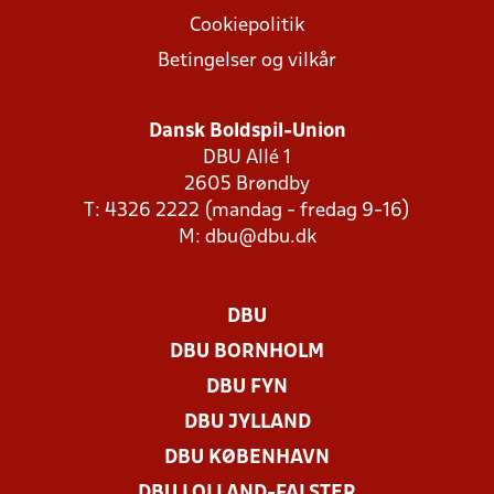
Cookiepolitik
Betingelser og vilkår
Dansk Boldspil-Union
DBU Allé 1
2605 Brøndby
T: 4326 2222 (mandag - fredag 9-16)
M:
dbu@dbu.dk
DBU
DBU BORNHOLM
DBU FYN
DBU JYLLAND
DBU KØBENHAVN
DBU LOLLAND-FALSTER