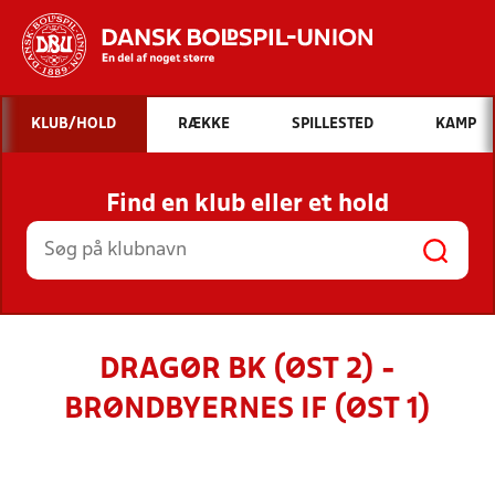
Hvad vil du søge efter?
KLUB/HOLD
RÆKKE
SPILLESTED
KAMP
INDHOLD OG NYHEDER
Find en klub eller et hold
STILLINGER, RESULTATER, KLUBBER OG
HOLD
DRAGØR BK (ØST 2) -
BRØNDBYERNES IF (ØST 1)