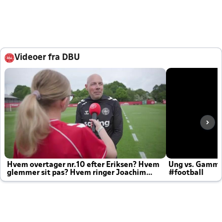
Videoer fra DBU
Hvem overtager nr.10 efter Eriksen? Hvem
Ung vs. Gamm
glemmer sit pas? Hvem ringer Joachim
#football
altid til efter kampe?