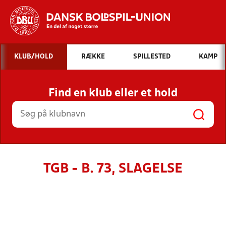
Hvad vil du søge efter?
KLUB/HOLD
RÆKKE
SPILLESTED
KAMP
INDHOLD OG NYHEDER
Find en klub eller et hold
STILLINGER, RESULTATER, KLUBBER OG
HOLD
TGB - B. 73, SLAGELSE