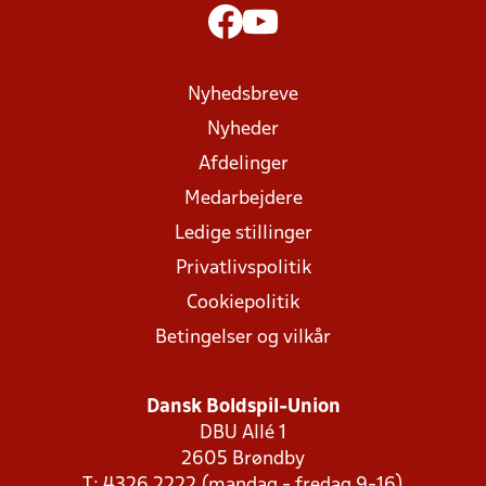
Nyhedsbreve
Nyheder
Afdelinger
Medarbejdere
Ledige stillinger
Privatlivspolitik
Cookiepolitik
Betingelser og vilkår
Dansk Boldspil-Union
DBU Allé 1
2605 Brøndby
T: 4326 2222 (mandag - fredag 9-16)