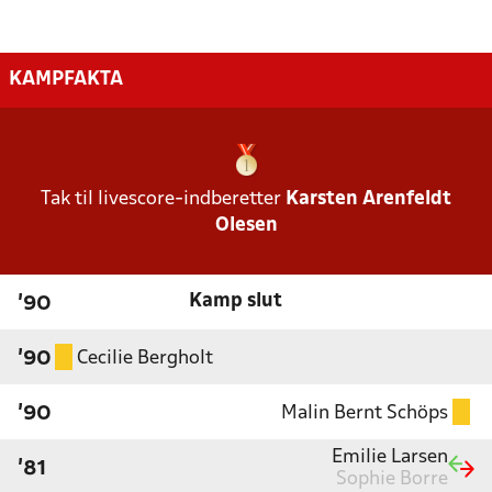
KAMPFAKTA
Tak til livescore-indberetter
Karsten Arenfeldt
Olesen
Kamp slut
'90
Cecilie Bergholt
'90
Malin Bernt Schöps
'90
Emilie Larsen
'81
Sophie Borre