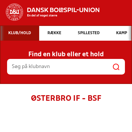
Hvad vil du søge efter?
KLUB/HOLD
RÆKKE
SPILLESTED
KAMP
INDHOLD OG NYHEDER
Find en klub eller et hold
STILLINGER, RESULTATER, KLUBBER OG
HOLD
ØSTERBRO IF - BSF