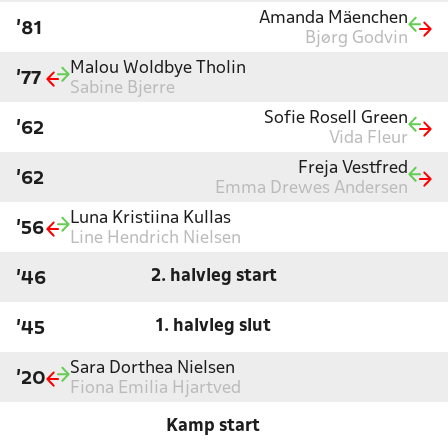
Amanda Mäenchen
'81
Bjørg Godvin
Malou Woldbye Tholin
'77
Sabine Bjerre
Sofie Rosell Green
'62
Vida Fleur
Freja Vestfred
'62
Emma Drewes Andersen
Luna Kristiina Kullas
'56
Line Hendrich Nielsen
2. halvleg start
'46
1. halvleg slut
'45
Sara Dorthea Nielsen
'20
Fiona Emilia Hjartved
Kamp start