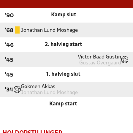
Kamp slut
'90
Jonathan Lund Moshage
'68
2. halvleg start
'46
Victor Baad Gustin
'45
Gustav Overgaard
1. halvleg slut
'45
Gøkmen Akkas
'34
Jonathan Lund Moshage
Kamp start