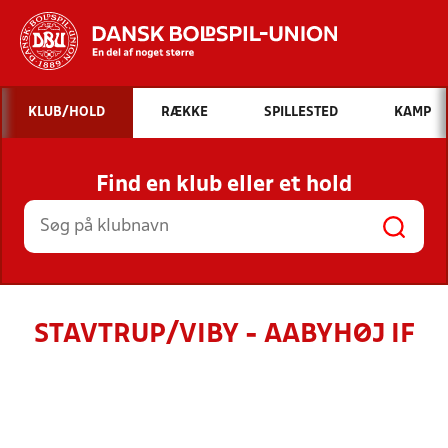
Hvad vil du søge efter?
KLUB/HOLD
RÆKKE
SPILLESTED
KAMP
INDHOLD OG NYHEDER
Find en klub eller et hold
STILLINGER, RESULTATER, KLUBBER OG
HOLD
STAVTRUP/VIBY - AABYHØJ IF