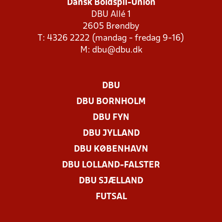
Dansk Boldspil-Union
DBU Allé 1
2605 Brøndby
T: 4326 2222 (mandag - fredag 9-16)
M:
dbu@dbu.dk
DBU
DBU BORNHOLM
DBU FYN
DBU JYLLAND
DBU KØBENHAVN
DBU LOLLAND-FALSTER
DBU SJÆLLAND
FUTSAL