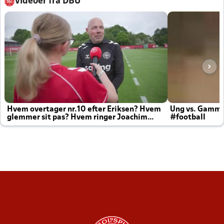
Videoer fra DBU
Hvem overtager nr.10 efter Eriksen? Hvem
Ung vs. Gamm
glemmer sit pas? Hvem ringer Joachim
#football
altid til efter kampe?