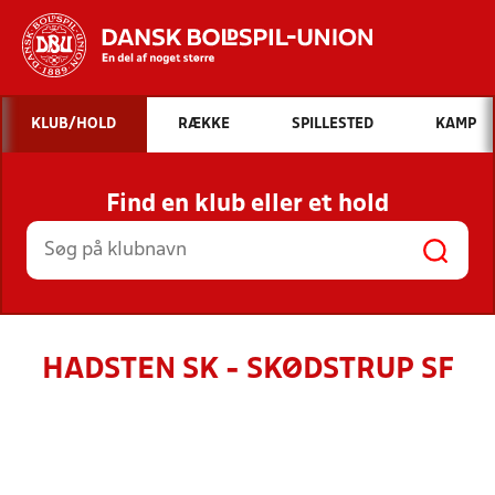
Hvad vil du søge efter?
KLUB/HOLD
RÆKKE
SPILLESTED
KAMP
INDHOLD OG NYHEDER
Find en klub eller et hold
STILLINGER, RESULTATER, KLUBBER OG
HOLD
HADSTEN SK - SKØDSTRUP SF