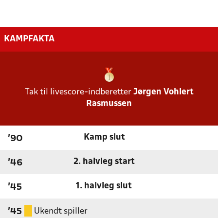
KAMPFAKTA
Tak til livescore-indberetter
Jørgen Vohlert
Rasmussen
Kamp slut
'90
2. halvleg start
'46
1. halvleg slut
'45
Ukendt spiller
'45