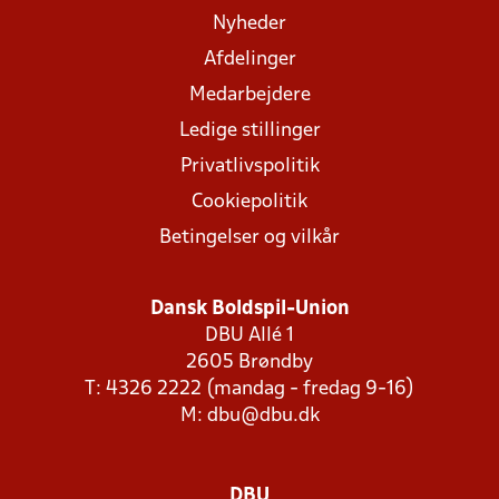
Nyheder
Afdelinger
Medarbejdere
Ledige stillinger
Privatlivspolitik
Cookiepolitik
Betingelser og vilkår
Dansk Boldspil-Union
DBU Allé 1
2605 Brøndby
T: 4326 2222 (mandag - fredag 9-16)
M:
dbu@dbu.dk
DBU