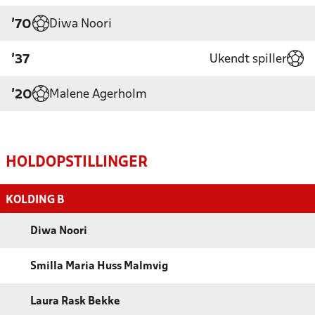
Diwa Noori
'70
Ukendt spiller
'37
Malene Agerholm
'20
HOLDOPSTILLINGER
KOLDING B
Diwa Noori
Smilla Maria Huss Malmvig
Laura Rask Bekke