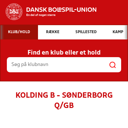
Hvad vil du søge efter?
KLUB/HOLD
RÆKKE
SPILLESTED
KAMP
INDHOLD OG NYHEDER
Find en klub eller et hold
STILLINGER, RESULTATER, KLUBBER OG
HOLD
KOLDING B - SØNDERBORG
Q/GB