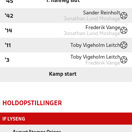
1. halvleg slut
'45
Sander Reinholt
'42
Jonathan Lund Moshage
Frederik Vange
'14
Jonathan Lund Moshage
Toby Vigeholm Leitch
'11
Toby Vigeholm Leitch
'3
Frederik Vange
Kamp start
HOLDOPSTILLINGER
IF LYSENG