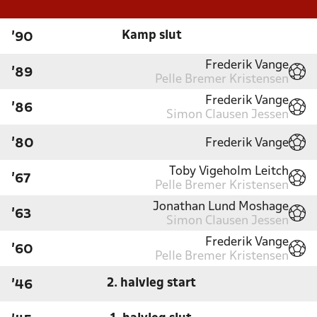
Kamp slut
'90
Frederik Vange
'89
Pelle Bremer Kristensen
Frederik Vange
'86
Simon Clausen Jessen
Frederik Vange
'80
Toby Vigeholm Leitch
'67
Pelle Bremer Kristensen
Jonathan Lund Moshage
'63
Simon Clausen Jessen
Frederik Vange
'60
Pelle Bremer Kristensen
2. halvleg start
'46