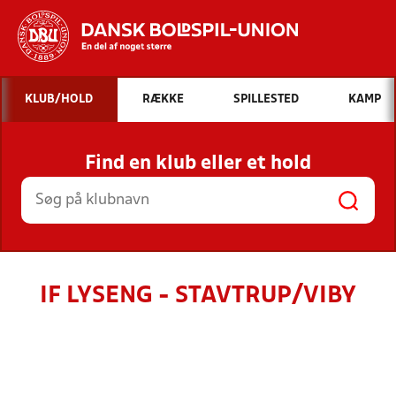
Hvad vil du søge efter?
KLUB/HOLD
RÆKKE
SPILLESTED
KAMP
INDHOLD OG NYHEDER
Find en klub eller et hold
STILLINGER, RESULTATER, KLUBBER OG
HOLD
IF LYSENG - STAVTRUP/VIBY