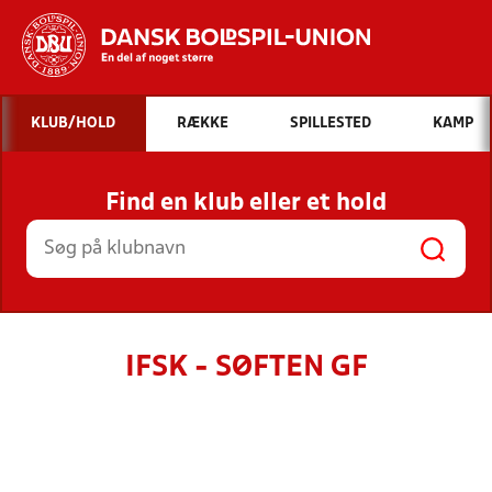
Hvad vil du søge efter?
KLUB/HOLD
RÆKKE
SPILLESTED
KAMP
INDHOLD OG NYHEDER
Find en klub eller et hold
STILLINGER, RESULTATER, KLUBBER OG
HOLD
IFSK - SØFTEN GF