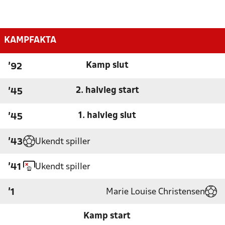
KAMPFAKTA
Kamp slut
'92
2. halvleg start
'45
1. halvleg slut
'45
Ukendt spiller
'43
Ukendt spiller
'41
Marie Louise Christensen
'1
Kamp start