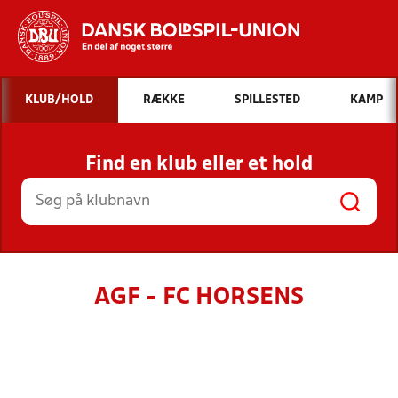
Hvad vil du søge efter?
KLUB/HOLD
RÆKKE
SPILLESTED
KAMP
INDHOLD OG NYHEDER
Find en klub eller et hold
STILLINGER, RESULTATER, KLUBBER OG
HOLD
AGF - FC HORSENS