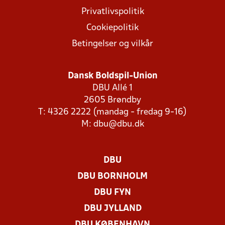
Privatlivspolitik
Cookiepolitik
Betingelser og vilkår
Dansk Boldspil-Union
DBU Allé 1
2605 Brøndby
T: 4326 2222 (mandag - fredag 9-16)
M:
dbu@dbu.dk
DBU
DBU BORNHOLM
DBU FYN
DBU JYLLAND
DBU KØBENHAVN