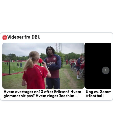
Videoer fra DBU
Hvem overtager nr.10 efter Eriksen? Hvem
Ung vs. Gamm
glemmer sit pas? Hvem ringer Joachim
#football
altid til efter kampe?