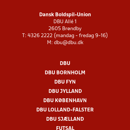
Dansk Boldspil-Union
DBU Allé 1
2605 Brøndby
T: 4326 2222 (mandag - fredag 9-16)
M:
dbu@dbu.dk
DBU
DBU BORNHOLM
DBU FYN
DBU JYLLAND
DBU KØBENHAVN
DBU LOLLAND-FALSTER
DBU SJÆLLAND
FUTSAL