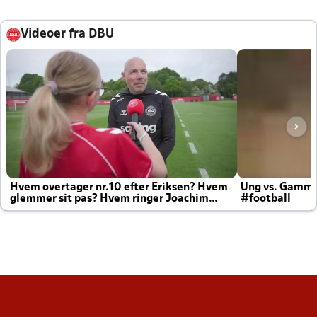
Videoer fra DBU
Hvem overtager nr.10 efter Eriksen? Hvem
Ung vs. Gamm
glemmer sit pas? Hvem ringer Joachim
#football
altid til efter kampe?