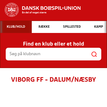
Hvad vil du søge efter?
KLUB/HOLD
RÆKKE
SPILLESTED
KAMP
INDHOLD OG NYHEDER
Find en klub eller et hold
STILLINGER, RESULTATER, KLUBBER OG
HOLD
VIBORG FF - DALUM/NÆSBY