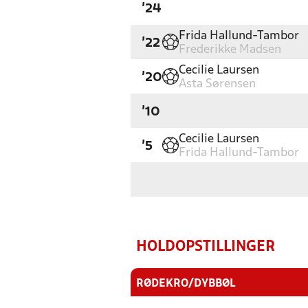
'24
Frida Hallund-Tambor
'22
Frederikke Madsen
Cecilie Laursen
'20
Asta Sørensen
'10
Cecilie Laursen
'5
Frida Hallund-Tambor
HOLDOPSTILLINGER
RØDEKRO/DYBBØL