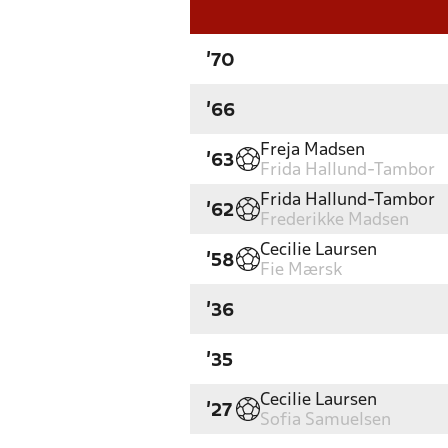
'70
'66
Freja Madsen
'63
Frida Hallund-Tambor
Frida Hallund-Tambor
'62
Frederikke Madsen
Cecilie Laursen
'58
Fie Mærsk
'36
'35
Cecilie Laursen
'27
Sofia Samuelsen