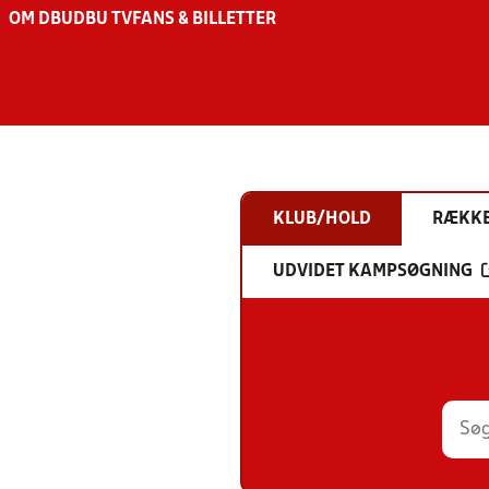
OM DBU
DBU TV
FANS & BILLETTER
KLUB/HOLD
RÆKK
UDVIDET KAMPSØGNING