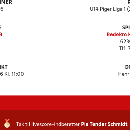
MMER
06
U14 Piger Liga 1 (
E
SP
B
Rødekro 
623
Tlf:
NKT
D
 Kl. 11:00
Henr
Tak til livescore-indberetter
Pia Tønder Schmidt