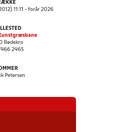
RÆKKE
2012) 11:11 - forår 2026
ILLESTED
Kunstgræsbane
0 Rødekro
 7466 2465
OMMER
ik Petersen