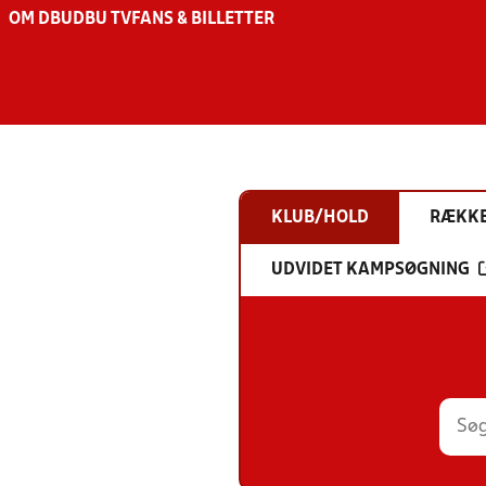
OM DBU
DBU TV
FANS & BILLETTER
KLUB/HOLD
RÆKK
UDVIDET KAMPSØGNING