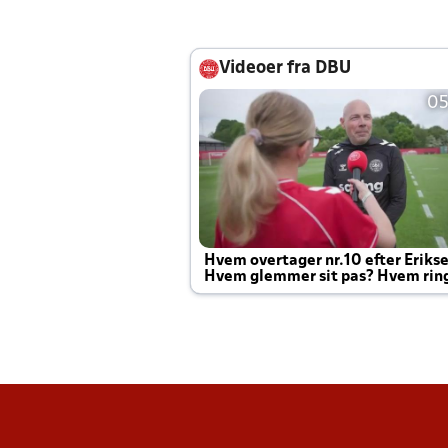
Videoer fra DBU
05
Hvem overtager nr.10 efter Eriks
Hvem glemmer sit pas? Hvem rin
Joachim altid til efter kampe?