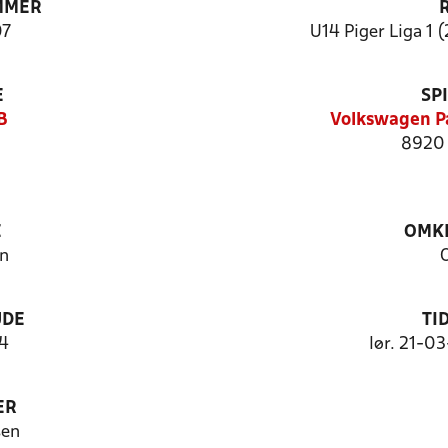
MMER
7
U14 Piger Liga 1 (
E
SP
B
Volkswagen Pa
8920 
E
OMKL
n
UDE
TI
 4
lør. 21-0
ER
sen