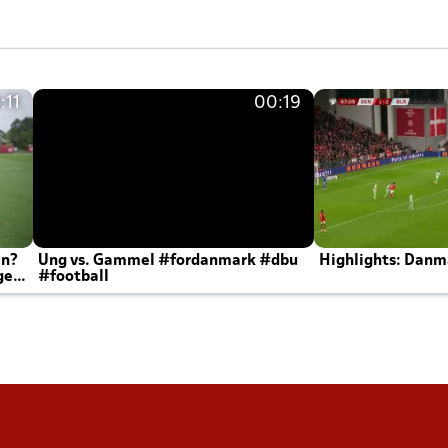
:11
00:19
en?
Ung vs. Gammel #fordanmark #dbu
Highlights: Danma
ger
#football