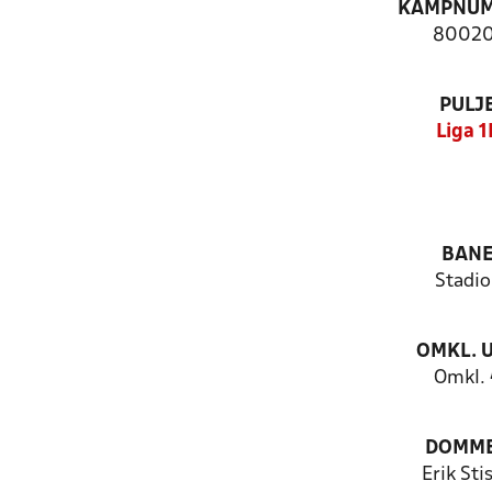
KAMPNU
80020
PULJ
Liga 1
BAN
Stadio
OMKL. 
Omkl.
DOMM
Erik Sti