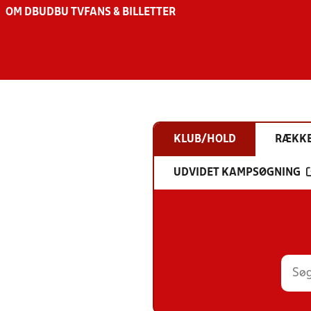
OM DBU
DBU TV
FANS & BILLETTER
KLUB/HOLD
RÆKK
UDVIDET KAMPSØGNING