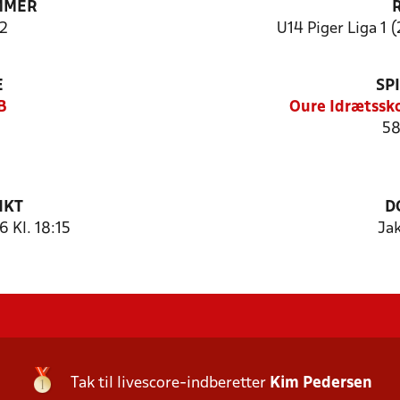
MMER
2
U14 Piger Liga 1 (
E
SP
B
Oure Idrætssk
58
NKT
D
 Kl. 18:15
Ja
Tak til livescore-indberetter
Kim Pedersen