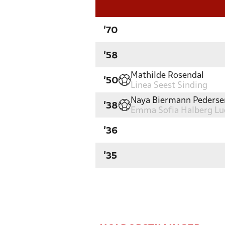
'70
'58
Mathilde Rosendal
'50
Linea Seest Sinding
Naya Biermann Pederse
'38
Emma Sofia Halberg Lu
'36
'35