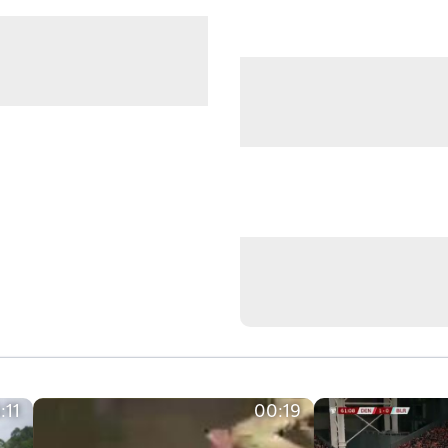
:11
00:19