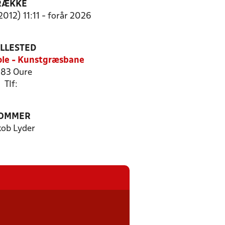
RÆKKE
2012) 11:11 - forår 2026
ILLESTED
ole - Kunstgræsbane
83 Oure
Tlf:
OMMER
kob Lyder