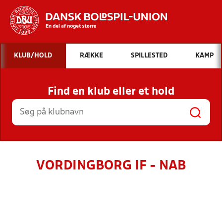
Hvad vil du søge efter?
KLUB/HOLD
RÆKKE
SPILLESTED
KAMP
INDHOLD OG NYHEDER
Find en klub eller et hold
STILLINGER, RESULTATER, KLUBBER OG
HOLD
VORDINGBORG IF - NAB