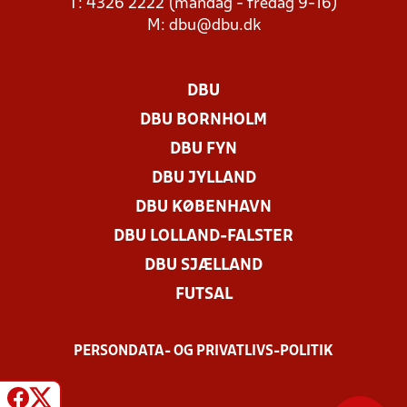
T: 4326 2222 (mandag - fredag 9-16)
M:
dbu@dbu.dk
DBU
DBU BORNHOLM
DBU FYN
DBU JYLLAND
DBU KØBENHAVN
DBU LOLLAND-FALSTER
DBU SJÆLLAND
FUTSAL
PERSONDATA- OG PRIVATLIVS-POLITIK