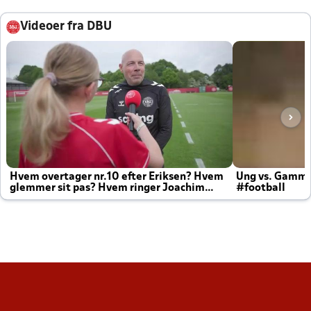
Videoer fra DBU
Hvem overtager nr.10 efter Eriksen? Hvem
Ung vs. Gamm
glemmer sit pas? Hvem ringer Joachim
#football
altid til efter kampe?