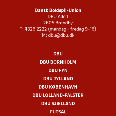
Dansk Boldspil-Union
DBU Allé 1
2605 Brøndby
T: 4326 2222 (mandag - fredag 9-16)
M:
dbu@dbu.dk
DBU
DBU BORNHOLM
DBU FYN
DBU JYLLAND
DBU KØBENHAVN
DBU LOLLAND-FALSTER
DBU SJÆLLAND
FUTSAL