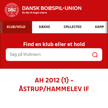
Hvad vil du søge efter?
KLUB/HOLD
RÆKKE
SPILLESTED
KAMP
INDHOLD OG NYHEDER
Find en klub eller et hold
STILLINGER, RESULTATER, KLUBBER OG
HOLD
AH 2012 (1) -
ÅSTRUP/HAMMELEV IF