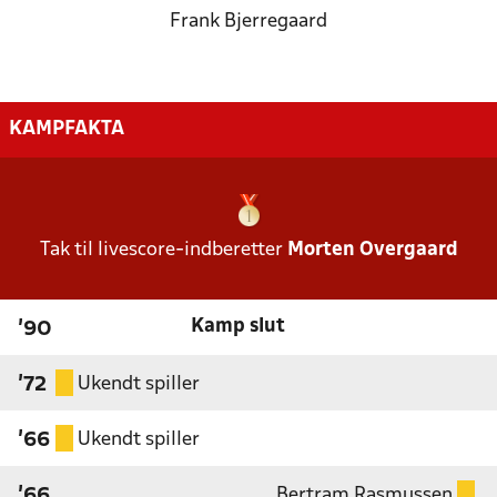
Frank Bjerregaard
KAMPFAKTA
Tak til livescore-indberetter
Morten Overgaard
Kamp slut
'90
Ukendt spiller
'72
Ukendt spiller
'66
Bertram Rasmussen
'66