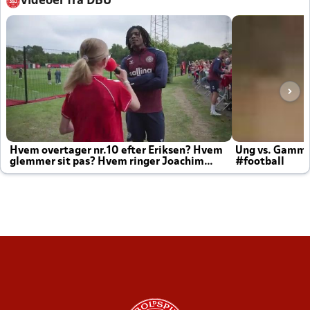
Videoer fra DBU
Hvem overtager nr.10 efter Eriksen? Hvem
Ung vs. Gamm
glemmer sit pas? Hvem ringer Joachim
#football
altid til efter kampe?