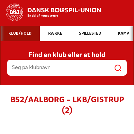
Hvad vil du søge efter?
KLUB/HOLD
RÆKKE
SPILLESTED
KAMP
INDHOLD OG NYHEDER
Find en klub eller et hold
STILLINGER, RESULTATER, KLUBBER OG
HOLD
B52/AALBORG - LKB/GISTRUP
(2)