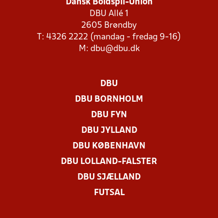
Dansk Boldspil-Union
DBU Allé 1
2605 Brøndby
T: 4326 2222 (mandag - fredag 9-16)
M:
dbu@dbu.dk
DBU
DBU BORNHOLM
DBU FYN
DBU JYLLAND
DBU KØBENHAVN
DBU LOLLAND-FALSTER
DBU SJÆLLAND
FUTSAL