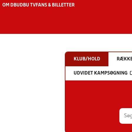
OM DBU
DBU TV
FANS & BILLETTER
KLUB/HOLD
RÆKK
UDVIDET KAMPSØGNING