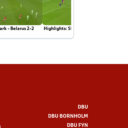
rk - Belarus 2-2
Highlights: Skotland - Danmark 4-2
J
E
DBU
DBU BORNHOLM
DBU FYN
)