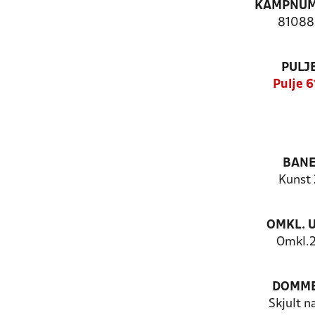
KAMPNU
81088
PULJ
Pulje 6
BAN
Kunst 
OMKL. 
Omkl.
DOMM
Skjult n