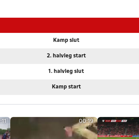
Kamp slut
2. halvleg start
1. halvleg slut
Kamp start
:11
00:19