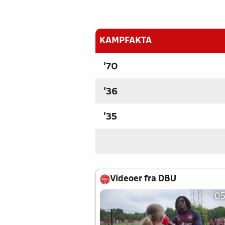
KAMPFAKTA
'70
'36
'35
Videoer fra DBU
05