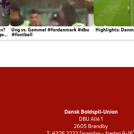
en?
Ung vs. Gammel #fordanmark #dbu
Highlights: Danma
ger
#football
Dansk Boldspil-Union
DBU Allé 1
2605 Brøndby
T: 4326 2222 (mandag - fredag 9-16