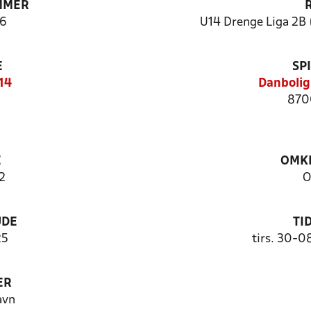
MMER
6
U14 Drenge Liga 2B 
E
SP
14
Danbolig
870
E
OMKL
2
O
UDE
TI
25
tirs. 30-0
ER
avn