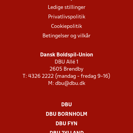
Ledige stillinger
Privatlivspolitik
Cookiepolitik
Betingelser og vilkår
Dansk Boldspil-Union
DBU Allé 1
2605 Brøndby
T: 4326 2222 (mandag - fredag 9-16)
M:
dbu@dbu.dk
DBU
DBU BORNHOLM
DBU FYN