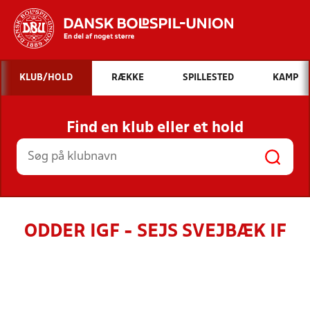
Hvad vil du søge efter?
KLUB/HOLD
RÆKKE
SPILLESTED
KAMP
INDHOLD OG NYHEDER
Find en klub eller et hold
STILLINGER, RESULTATER, KLUBBER OG
HOLD
ODDER IGF - SEJS SVEJBÆK IF