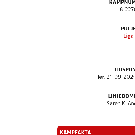
KAMPNU
81227
PULJ
Liga
TIDSPU
lør. 21-09-2024
LINIEDOM
Søren K. An
KAMPFAKTA