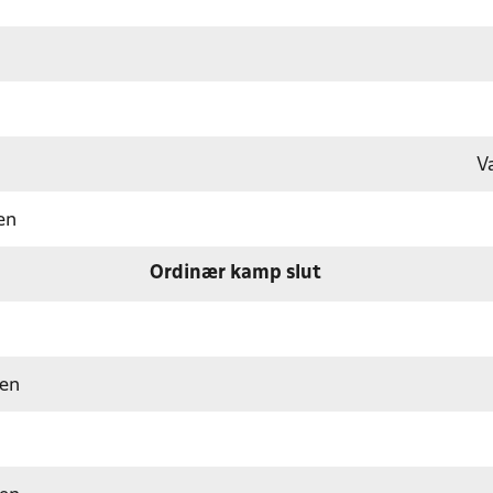
V
en
Ordinær kamp slut
sen