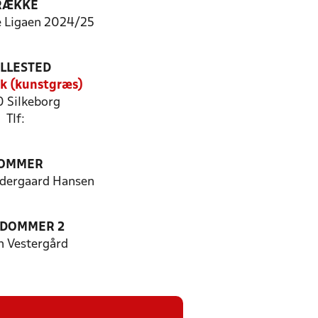
RÆKKE
 Ligaen 2024/25
ILLESTED
k (kunstgræs)
 Silkeborg
Tlf:
OMMER
dergaard Hansen
EDOMMER 2
n Vestergård