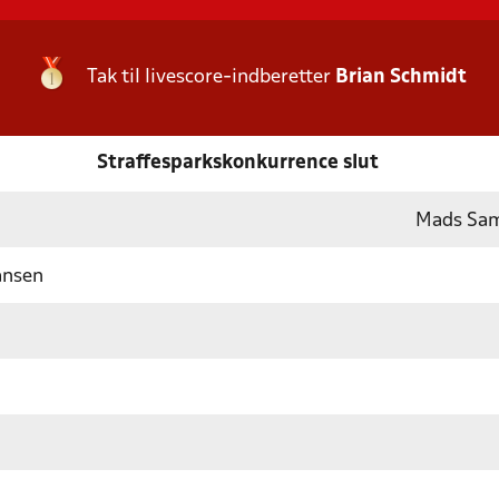
Tak til livescore-indberetter
Brian Schmidt
Straffesparkskonkurrence slut
Mads Sam
ansen