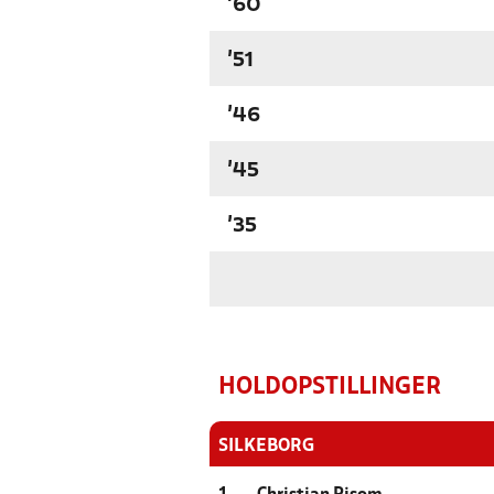
'60
'51
'46
'45
'35
HOLDOPSTILLINGER
SILKEBORG