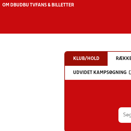
OM DBU
DBU TV
FANS & BILLETTER
KLUB/HOLD
RÆKK
UDVIDET KAMPSØGNING