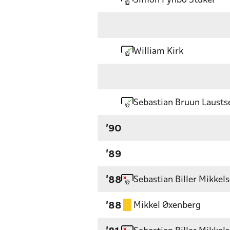
Simon Fynbo Stüker
William Kirk
Sebastian Bruun Lausts
'90
'89
Sebastian Biller Mikkel
'88
Mikkel Øxenberg
'88