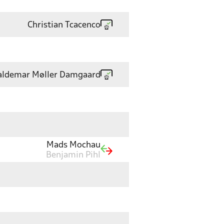
Christian Tcacenco
aldemar Møller Damgaard
Mads Mochau
Benjamin Pihl