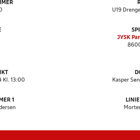
MMER
0
U19 Drenge
E
SP
JYSK Par
8600
NKT
D
 Kl. 13:00
Kasper Søn
MER 1
LINI
dersen
Morte