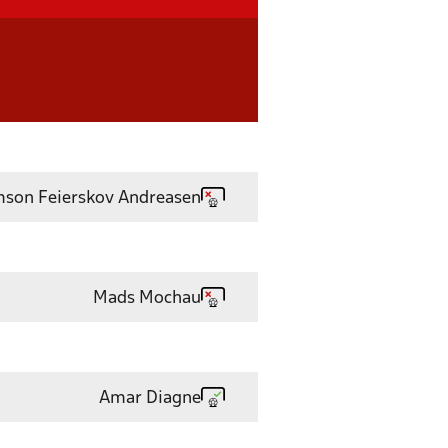
son Feierskov Andreasen
Mads Mochau
Amar Diagne