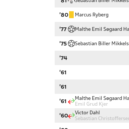
Sebastian Biller Mikkel
'81
Marcus Ryberg
'80
Malthe Emil Søgaard H
'77
Sebastian Biller Mikkel
'75
'74
'61
'61
Malthe Emil Søgaard H
'61
Emil Grud Kjer
Victor Dahl
'60
Sebastian Christofferse