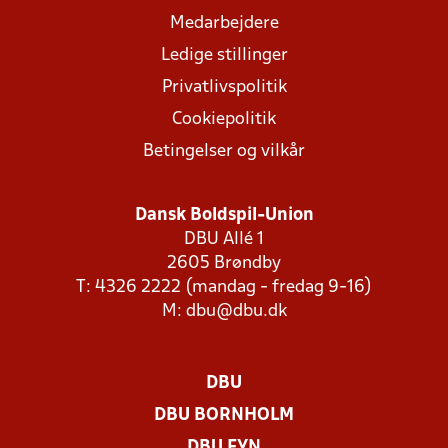
Medarbejdere
Ledige stillinger
Privatlivspolitik
Cookiepolitik
Betingelser og vilkår
Dansk Boldspil-Union
DBU Allé 1
2605 Brøndby
T: 4326 2222 (mandag - fredag 9-16)
M:
dbu@dbu.dk
DBU
DBU BORNHOLM
DBU FYN