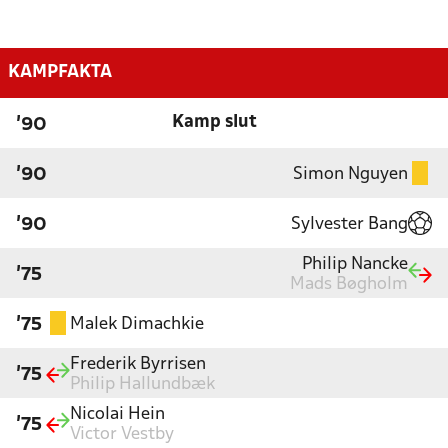
KAMPFAKTA
Kamp slut
'90
Simon Nguyen
'90
Sylvester Bang
'90
Philip Nancke
'75
Mads Bøgholm
Malek Dimachkie
'75
Frederik Byrrisen
'75
Philip Hallundbæk
Nicolai Hein
'75
Victor Vestby