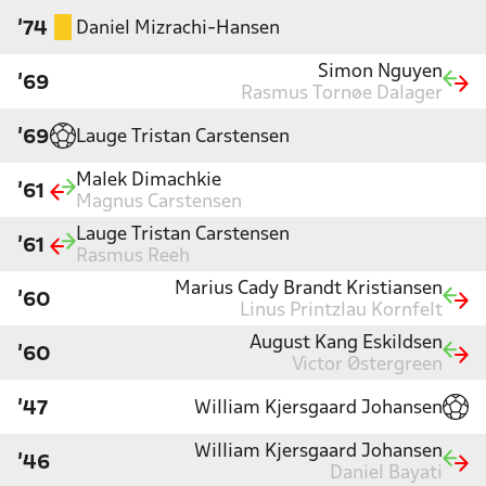
Daniel Mizrachi-Hansen
'74
Simon Nguyen
'69
Rasmus Tornøe Dalager
Lauge Tristan Carstensen
'69
Malek Dimachkie
'61
Magnus Carstensen
Lauge Tristan Carstensen
'61
Rasmus Reeh
Marius Cady Brandt Kristiansen
'60
Linus Printzlau Kornfelt
August Kang Eskildsen
'60
Victor Østergreen
William Kjersgaard Johansen
'47
William Kjersgaard Johansen
'46
Daniel Bayati