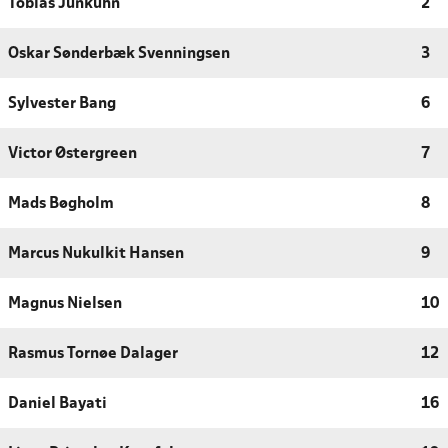
Tobias Junkuhn
2
Oskar Sønderbæk Svenningsen
3
Sylvester Bang
6
Victor Østergreen
7
Mads Bøgholm
8
Marcus Nukulkit Hansen
9
Magnus Nielsen
10
Rasmus Tornøe Dalager
12
Daniel Bayati
16