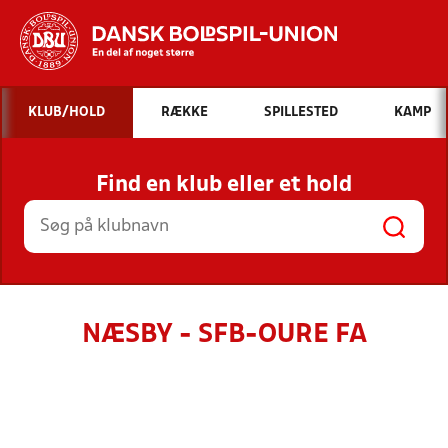
Hvad vil du søge efter?
KLUB/HOLD
RÆKKE
SPILLESTED
KAMP
INDHOLD OG NYHEDER
Find en klub eller et hold
STILLINGER, RESULTATER, KLUBBER OG
HOLD
NÆSBY - SFB-OURE FA