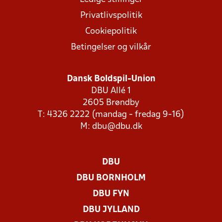
Privatlivspolitik
Cookiepolitik
Betingelser og vilkår
Dansk Boldspil-Union
DBU Allé 1
2605 Brøndby
T: 4326 2222 (mandag - fredag 9-16)
M:
dbu@dbu.dk
DBU
DBU BORNHOLM
DBU FYN
DBU JYLLAND