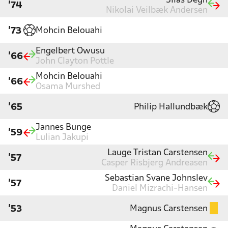
Silas Degn
'74
Nikolai Veilbæk Andersen
Mohcin Belouahi
'73
Engelbert Owusu
'66
John Clayton Pottle
Mohcin Belouahi
'66
Osama Murshed
Philip Hallundbæk
'65
Jannes Bunge
'59
Lulian Jakupi
Lauge Tristan Carstensen
'57
Casper Risbjerg Andreasen
Sebastian Svane Johnslev
'57
Daniel Mizrachi-Hansen
Magnus Carstensen
'53