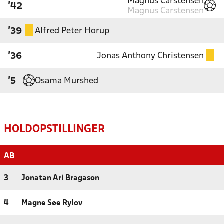
Magnus Carstensen
'42
Magnus Carstensen
Alfred Peter Horup
'39
Jonas Anthony Christensen
'36
Osama Murshed
'5
HOLDOPSTILLINGER
AB
3
Jonatan Ari Bragason
4
Magne Søe Rylov