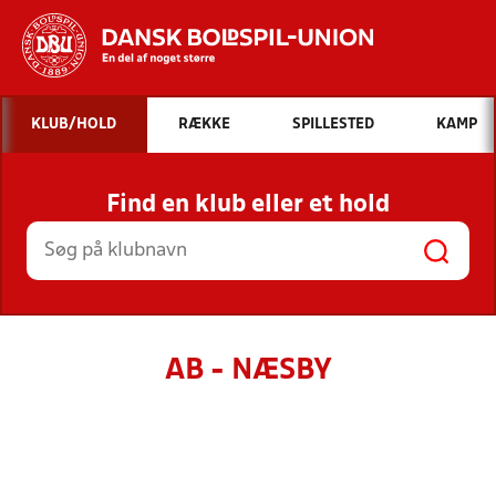
Hvad vil du søge efter?
KLUB/HOLD
RÆKKE
SPILLESTED
KAMP
INDHOLD OG NYHEDER
Find en klub eller et hold
STILLINGER, RESULTATER, KLUBBER OG
HOLD
AB - NÆSBY