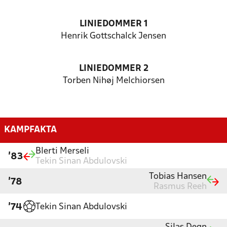
LINIEDOMMER 1
Henrik Gottschalck Jensen
LINIEDOMMER 2
Torben Nihøj Melchiorsen
KAMPFAKTA
Blerti Merseli
'83
Tekin Sinan Abdulovski
Tobias Hansen
'78
Rasmus Reeh
Tekin Sinan Abdulovski
'74