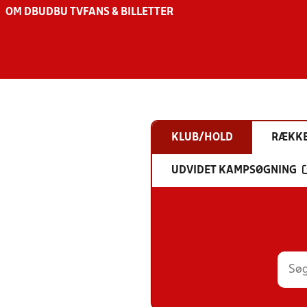
OM DBU
DBU TV
FANS & BILLETTER
KLUB/HOLD
RÆKK
UDVIDET KAMPSØGNING