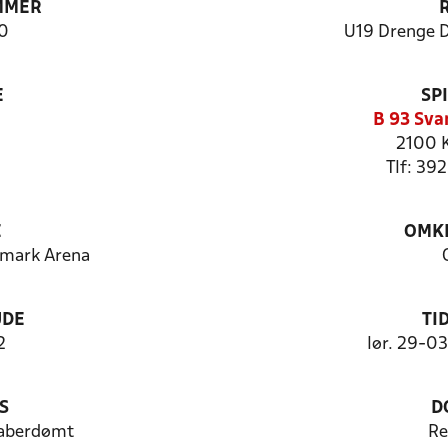
MMER
0
U19 Drenge 
E
SP
B 93 Sva
2100 
Tlf: 39
E
OMKL
nmark Arena
UDE
TI
2
lør. 29-0
S
D
aberdømt
Re