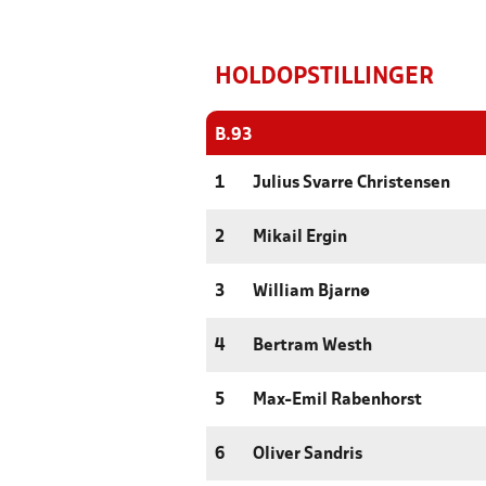
HOLDOPSTILLINGER
B.93
1
Julius Svarre Christensen
2
Mikail Ergin
3
William Bjarnø
4
Bertram Westh
5
Max-Emil Rabenhorst
6
Oliver Sandris