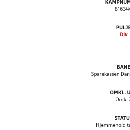
KAMPNU
81634
PULJ
Div
BAN
Sparekassen Da
OMKL. 
Omk. 
STATU
Hjemmehold t