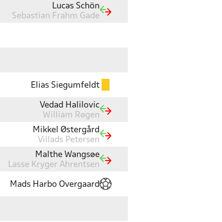
Lucas Schön
Sebastian Frahm Gade
Elias Siegumfeldt
Vedad Halilovic
William Røgen
Mikkel Østergård
Villads Petersen
Malthe Wangsøe
Lasse Kryger Ahrentsen
Mads Harbo Overgaard