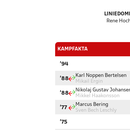
LINIEDOM
Rene Hoc
KAMPFAKTA
'94
Karl Noppen Bertelsen
'88
Mikail Ergin
Nikolaj Gustav Johanse
'88
Mikkel Haakonsson
Marcus Bering
'77
Sven Bech Leschly
'75