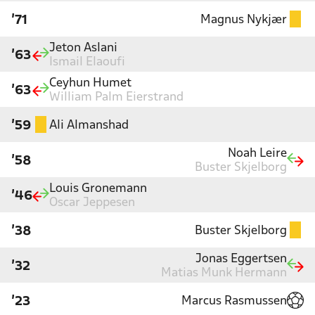
Magnus Nykjær
'71
Jeton Aslani
'63
Ismail Elaoufi
Ceyhun Humet
'63
William Palm Eierstrand
Ali Almanshad
'59
Noah Leire
'58
Buster Skjelborg
Louis Gronemann
'46
Oscar Jeppesen
Buster Skjelborg
'38
Jonas Eggertsen
'32
Matias Munk Hermann
Marcus Rasmussen
'23