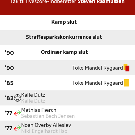
Tak til livescore-indberetter
Steven Rasmussen
Kamp slut
Straffesparkskonkurrence slut
Ordinær kamp slut
'90
Toke Mandel Rygaard
'90
Toke Mandel Rygaard
'85
Kalle Dutz
'82
Kalle Dutz
Mathias Færch
'77
Sebastian Bech Jensen
Noah Overby Alleslev
'77
Niki Engelhardt Ilsø