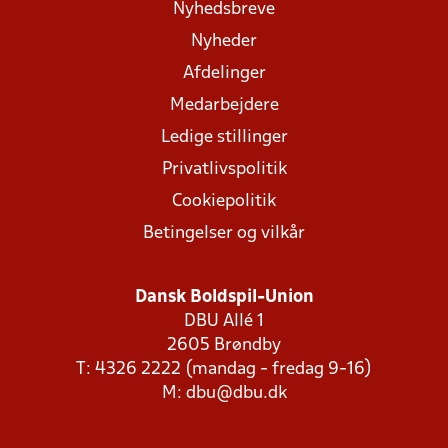
Nyhedsbreve
Nyheder
Afdelinger
Medarbejdere
Ledige stillinger
Privatlivspolitik
Cookiepolitik
Betingelser og vilkår
Dansk Boldspil-Union
DBU Allé 1
2605 Brøndby
T: 4326 2222 (mandag - fredag 9-16)
M:
dbu@dbu.dk