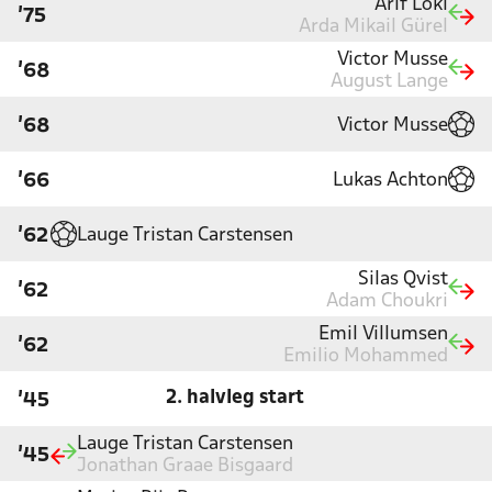
Arif Loki
'75
Arda Mikail Gürel
Victor Musse
'68
August Lange
Victor Musse
'68
Lukas Achton
'66
Lauge Tristan Carstensen
'62
Silas Qvist
'62
Adam Choukri
Emil Villumsen
'62
Emilio Mohammed
2. halvleg start
'45
Lauge Tristan Carstensen
'45
Jonathan Graae Bisgaard