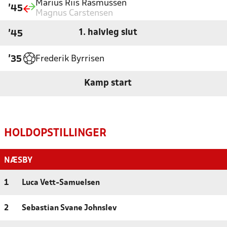
Marius Riis Rasmussen
'45
Magnus Carstensen
1. halvleg slut
'45
Frederik Byrrisen
'35
Kamp start
HOLDOPSTILLINGER
NÆSBY
1
Luca Vett-Samuelsen
2
Sebastian Svane Johnslev