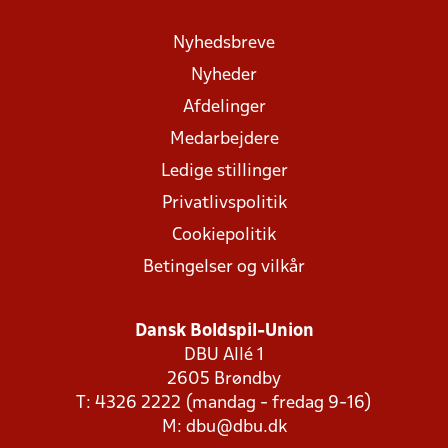
Nyhedsbreve
Nyheder
Afdelinger
Medarbejdere
Ledige stillinger
Privatlivspolitik
Cookiepolitik
Betingelser og vilkår
Dansk Boldspil-Union
DBU Allé 1
2605 Brøndby
T: 4326 2222 (mandag - fredag 9-16)
M:
dbu@dbu.dk