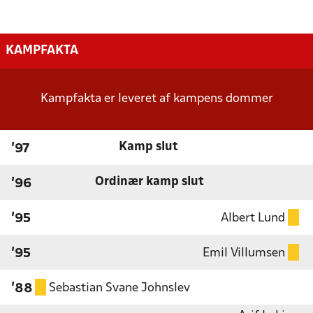
KAMPFAKTA
Kampfakta er leveret af kampens dommer
Kamp slut
'97
Ordinær kamp slut
'96
Albert Lund
'95
Emil Villumsen
'95
Sebastian Svane Johnslev
'88