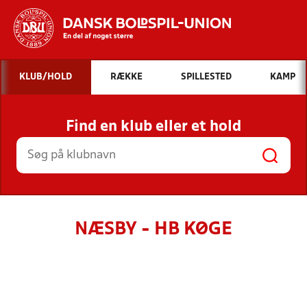
Hvad vil du søge efter?
KLUB/HOLD
RÆKKE
SPILLESTED
KAMP
INDHOLD OG NYHEDER
Find en klub eller et hold
STILLINGER, RESULTATER, KLUBBER OG
HOLD
NÆSBY - HB KØGE