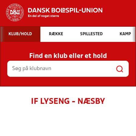
Hvad vil du søge efter?
KLUB/HOLD
RÆKKE
SPILLESTED
KAMP
INDHOLD OG NYHEDER
Find en klub eller et hold
STILLINGER, RESULTATER, KLUBBER OG
HOLD
IF LYSENG - NÆSBY