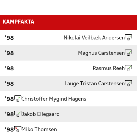
KAMPFAKTA
Nikolai Veilbæk Andersen
'98
Magnus Carstensen
'98
Rasmus Reeh
'98
Lauge Tristan Carstensen
'98
Christoffer Mygind Hagens
'98
Jakob Ellegaard
'98
Miko Thomsen
'98