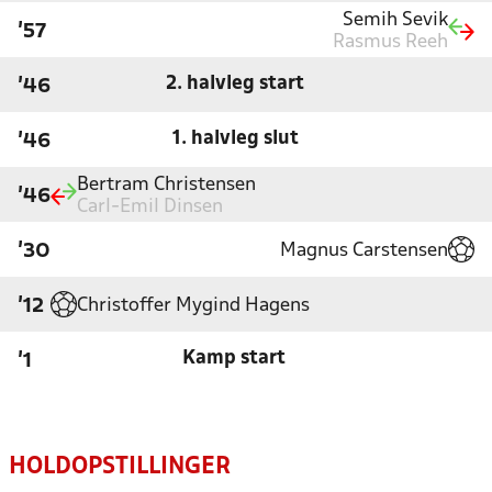
Semih Sevik
'57
Rasmus Reeh
2. halvleg start
'46
1. halvleg slut
'46
Bertram Christensen
'46
Carl-Emil Dinsen
Magnus Carstensen
'30
Christoffer Mygind Hagens
'12
Kamp start
'1
HOLDOPSTILLINGER