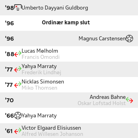
Umberto Dayyani Guldborg
'98
Ordinær kamp slut
'96
Magnus Carstensen
'96
Lucas Mølholm
'88
Francis Omondi
Yahya Marraty
'77
Frederik Lindhøj
Nicklas Simonsen
'77
Miko Thomsen
Andreas Bahne
'70
Oskar Lofstad Holst
Yahya Marraty
'66
Victor Elgaard Elisiussen
'61
Alfred Willesen Johanson