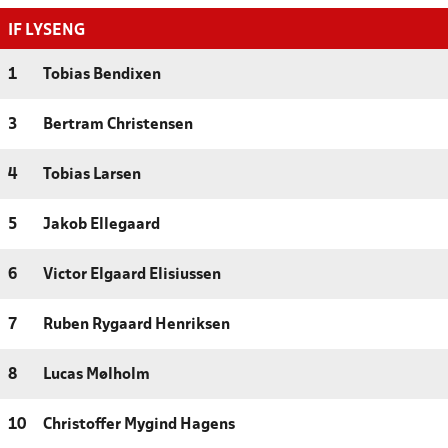
IF LYSENG
1
Tobias Bendixen
3
Bertram Christensen
4
Tobias Larsen
5
Jakob Ellegaard
6
Victor Elgaard Elisiussen
7
Ruben Rygaard Henriksen
8
Lucas Mølholm
10
Christoffer Mygind Hagens