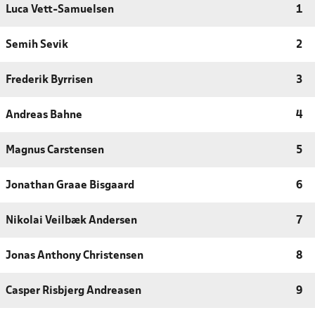
Luca Vett-Samuelsen
1
Semih Sevik
2
Frederik Byrrisen
3
Andreas Bahne
4
Magnus Carstensen
5
Jonathan Graae Bisgaard
6
Nikolai Veilbæk Andersen
7
Jonas Anthony Christensen
8
Casper Risbjerg Andreasen
9