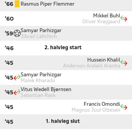
Rasmus Piper Flemmer
'66
Mikkel Buhl
'60
Oliver Krøjgaard
Samyar Parhizgar
'59
Jibrail Lahchich
2. halvleg start
'46
Hussein Khalil
'45
Anderson Andaló Aranha
Samyar Parhizgar
'45
Malek Kharaibi
Vitus Wedell Bjørnsen
'45
Sebastian Rask
Francis Omondi
'45
Magnus Juul Ottesen
1. halvleg slut
'45