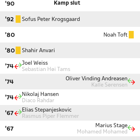
Kamp slut
'90
Sofus Peter Krogsgaard
'92
Noah Toft
'80
Shahir Anvari
'80
Joel Weiss
'74
Sebastian Høi Tams
Oliver Vinding Andreasen
'74
Kalle Sørensen
Nikolaj Hansen
'74
Diaco Rahdar
Elias Stepanjeskovic
'67
Rasmus Piper Flemmer
Marius Stage
'67
Mohamed Mohamed