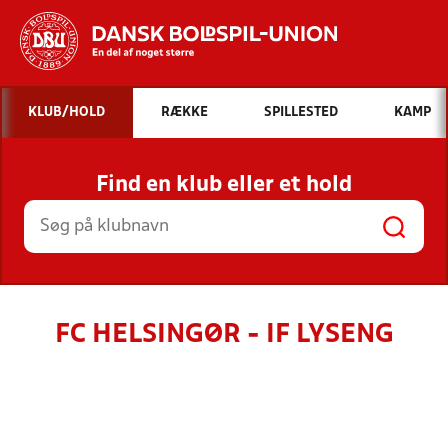
Hvad vil du søge efter?
KLUB/HOLD
RÆKKE
SPILLESTED
KAMP
INDHOLD OG NYHEDER
Find en klub eller et hold
STILLINGER, RESULTATER, KLUBBER OG
HOLD
FC HELSINGØR - IF LYSENG