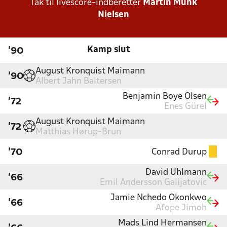
Tak til livescore-indberetter
Martin Munk
Nielsen
Kamp slut
'90
August Kronquist Maimann
'90
Albert Jahn Baltersen
Benjamin Boye Olsen
'72
Enes Gürel
August Kronquist Maimann
'72
Matthias Hørup-Brun
Conrad Durup
'70
David Uhlmann
'66
Emil Andersson Galijatovic
Jamie Nchedo Okonkwo
'66
Afope Jimoh
Mads Lind Hermansen