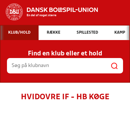
Hvad vil du søge efter?
KLUB/HOLD
RÆKKE
SPILLESTED
KAMP
INDHOLD OG NYHEDER
Find en klub eller et hold
STILLINGER, RESULTATER, KLUBBER OG
HOLD
HVIDOVRE IF - HB KØGE