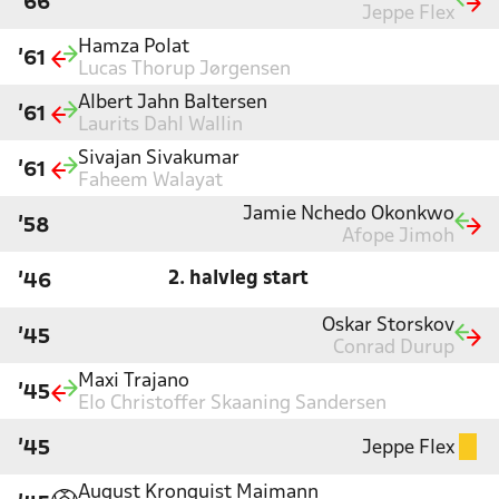
'66
Jeppe Flex
Hamza Polat
'61
Lucas Thorup Jørgensen
Albert Jahn Baltersen
'61
Laurits Dahl Wallin
Sivajan Sivakumar
'61
Faheem Walayat
Jamie Nchedo Okonkwo
'58
Afope Jimoh
2. halvleg start
'46
Oskar Storskov
'45
Conrad Durup
Maxi Trajano
'45
Elo Christoffer Skaaning Sandersen
Jeppe Flex
'45
August Kronquist Maimann