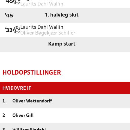
'45
Laurits Dahl Wallin
1. halvleg slut
'45
Laurits Dahl Wallin
'33
Oliver Bøgekjær Schiller
Kamp start
HOLDOPSTILLINGER
HVIDOVRE IF
1
Oliver Wettendorff
2
Oliver Gill