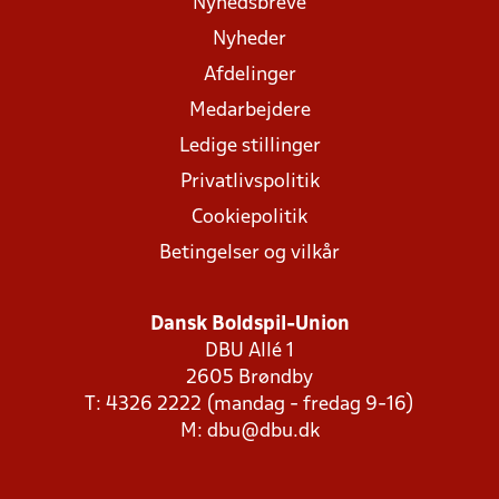
Nyhedsbreve
Nyheder
Afdelinger
Medarbejdere
Ledige stillinger
Privatlivspolitik
Cookiepolitik
Betingelser og vilkår
Dansk Boldspil-Union
DBU Allé 1
2605 Brøndby
T: 4326 2222 (mandag - fredag 9-16)
M:
dbu@dbu.dk