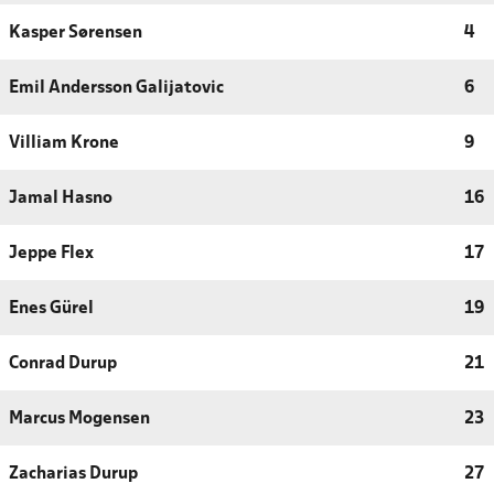
Kasper Sørensen
4
Emil Andersson Galijatovic
6
Villiam Krone
9
Jamal Hasno
16
Jeppe Flex
17
Enes Gürel
19
Conrad Durup
21
Marcus Mogensen
23
Zacharias Durup
27