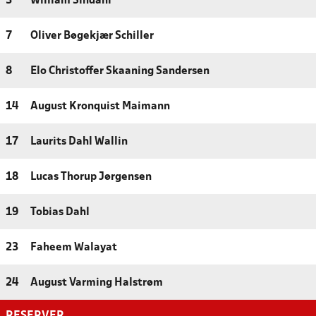
3
William Sindahl
7
Oliver Bøgekjær Schiller
8
Elo Christoffer Skaaning Sandersen
14
August Kronquist Maimann
17
Laurits Dahl Wallin
18
Lucas Thorup Jørgensen
19
Tobias Dahl
23
Faheem Walayat
24
August Varming Halstrøm
RESERVER