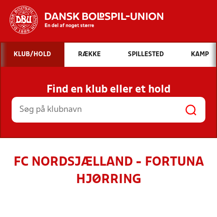
Hvad vil du søge efter?
KLUB/HOLD
RÆKKE
SPILLESTED
KAMP
INDHOLD OG NYHEDER
Find en klub eller et hold
STILLINGER, RESULTATER, KLUBBER OG
HOLD
FC NORDSJÆLLAND - FORTUNA
HJØRRING