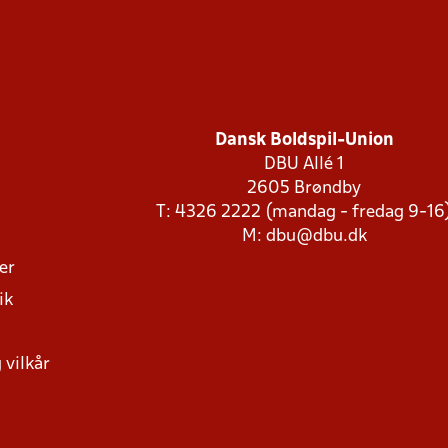
Dansk Boldspil-Union
DBU Allé 1
2605 Brøndby
T: 4326 2222 (mandag - fredag 9-16
M:
dbu@dbu.dk
ger
ik
 vilkår