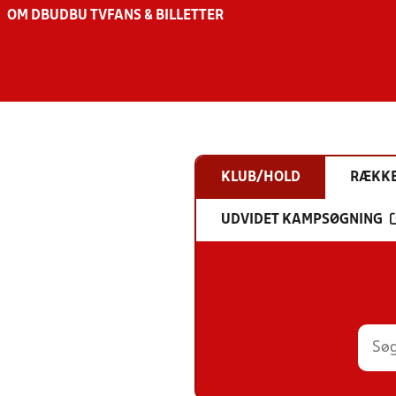
OM DBU
DBU TV
FANS & BILLETTER
KLUB/HOLD
RÆKK
UDVIDET KAMPSØGNING