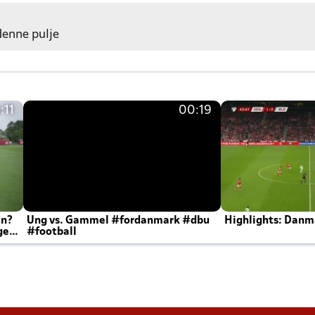
 denne pulje
:11
00:19
en?
Ung vs. Gammel #fordanmark #dbu
Highlights: Danma
ger
#football