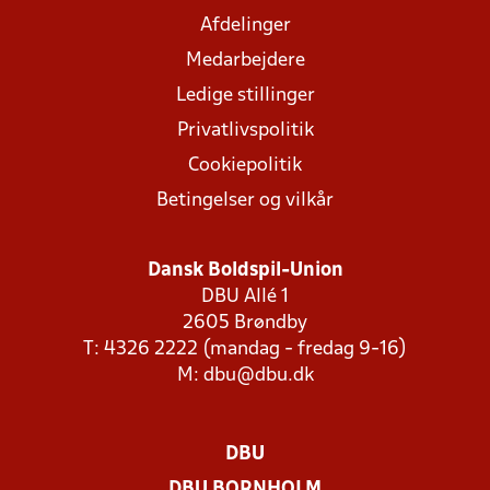
Afdelinger
Medarbejdere
Ledige stillinger
Privatlivspolitik
Cookiepolitik
Betingelser og vilkår
Dansk Boldspil-Union
DBU Allé 1
2605 Brøndby
T: 4326 2222 (mandag - fredag 9-16)
M:
dbu@dbu.dk
DBU
DBU BORNHOLM