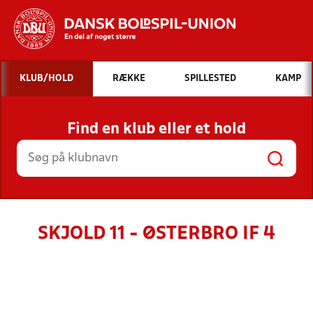
Hvad vil du søge efter?
KLUB/HOLD
RÆKKE
SPILLESTED
KAMP
INDHOLD OG NYHEDER
Find en klub eller et hold
STILLINGER, RESULTATER, KLUBBER OG
HOLD
SKJOLD 11 - ØSTERBRO IF 4