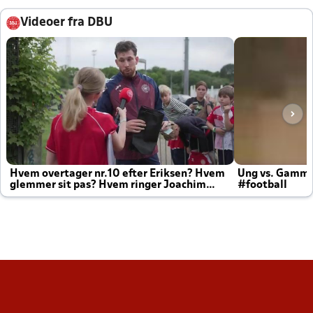
Videoer fra DBU
Hvem overtager nr.10 efter Eriksen? Hvem
Ung vs. Gamm
glemmer sit pas? Hvem ringer Joachim
#football
altid til efter kampe?