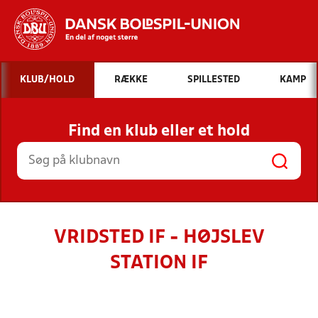
Hvad vil du søge efter?
KLUB/HOLD
RÆKKE
SPILLESTED
KAMP
INDHOLD OG NYHEDER
Find en klub eller et hold
STILLINGER, RESULTATER, KLUBBER OG
HOLD
VRIDSTED IF - HØJSLEV
STATION IF