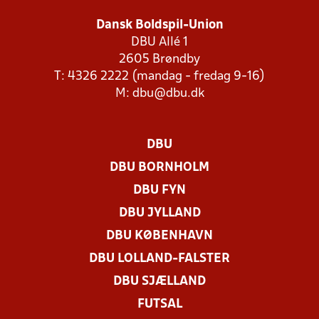
Dansk Boldspil-Union
DBU Allé 1
2605 Brøndby
T: 4326 2222 (mandag - fredag 9-16)
M:
dbu@dbu.dk
DBU
DBU BORNHOLM
DBU FYN
DBU JYLLAND
DBU KØBENHAVN
DBU LOLLAND-FALSTER
DBU SJÆLLAND
FUTSAL