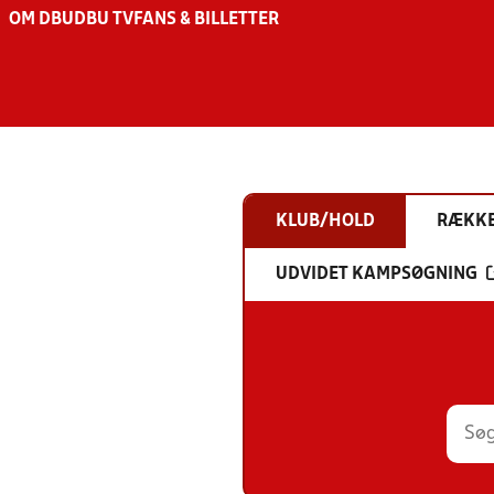
OM DBU
DBU TV
FANS & BILLETTER
KLUB/HOLD
RÆKK
UDVIDET KAMPSØGNING