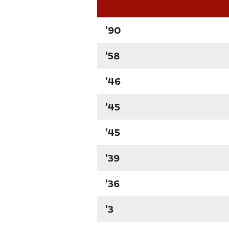
'90
'58
'46
'45
'45
'39
'36
'3