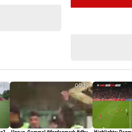
:11
00:19