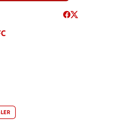
FC
LER