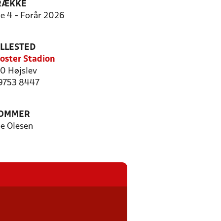
RÆKKE
ie 4 - Forår 2026
ILLESTED
loster Stadion
0 Højslev
 9753 8447
OMMER
le Olesen