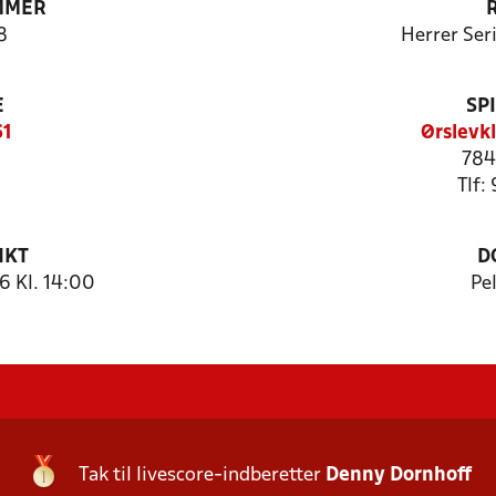
MMER
8
Herrer Ser
E
SP
61
Ørslevk
784
Tlf:
NKT
D
 Kl. 14:00
Pe
Tak til livescore-indberetter
Denny Dornhoff