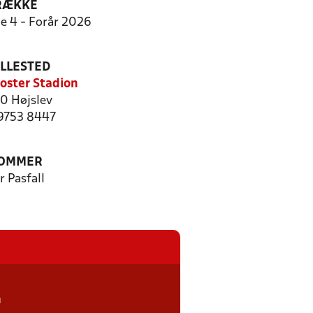
RÆKKE
ie 4 - Forår 2026
ILLESTED
loster Stadion
0 Højslev
 9753 8447
OMMER
r Pasfall
n