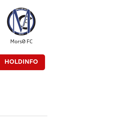
MorsØ FC
HOLDINFO