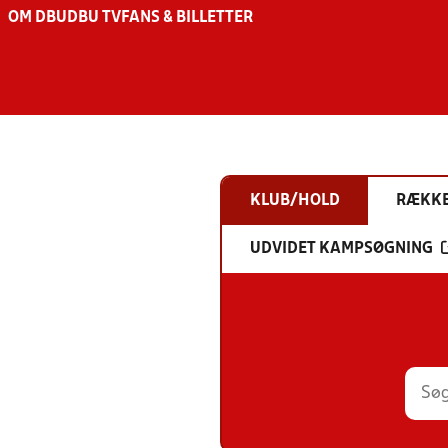
OM DBU
DBU TV
FANS & BILLETTER
KLUB/HOLD
RÆKK
UDVIDET KAMPSØGNING