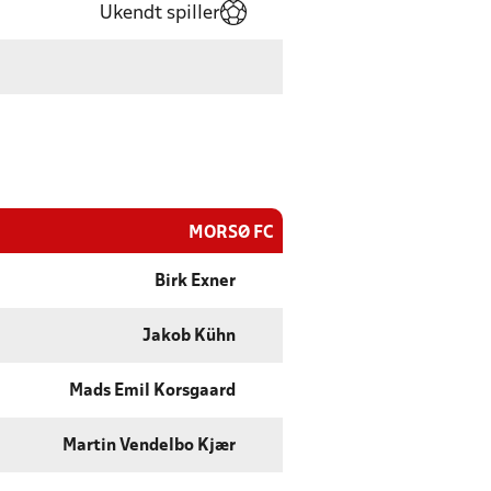
Ukendt spiller
MORSØ FC
Birk Exner
Jakob Kühn
Mads Emil Korsgaard
Martin Vendelbo Kjær