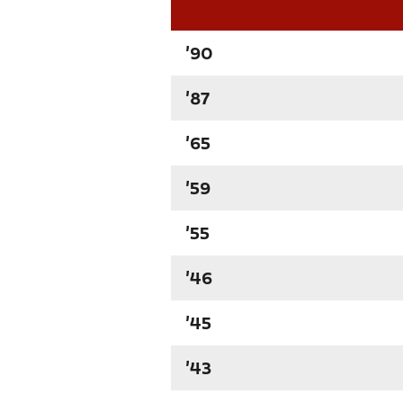
'90
'87
'65
'59
'55
'46
'45
'43