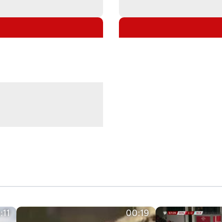
:11
00:19