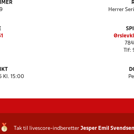
MMER
9
Herrer Ser
E
SP
61
Ørslevk
784
Tlf:
NKT
D
 Kl. 15:00
Pe
Tak til livescore-indberetter
Jesper Emil Svendse