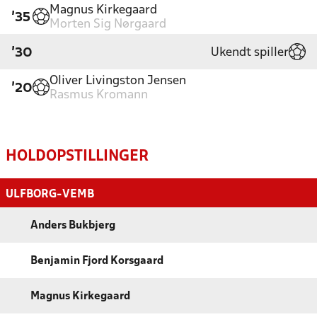
Magnus Kirkegaard
'35
Morten Sig Nørgaard
Ukendt spiller
'30
Oliver Livingston Jensen
'20
Rasmus Kromann
HOLDOPSTILLINGER
ULFBORG-VEMB
Anders Bukbjerg
Benjamin Fjord Korsgaard
Magnus Kirkegaard