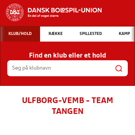
Hvad vil du søge efter?
KLUB/HOLD
RÆKKE
SPILLESTED
KAMP
INDHOLD OG NYHEDER
Find en klub eller et hold
STILLINGER, RESULTATER, KLUBBER OG
HOLD
ULFBORG-VEMB - TEAM
TANGEN