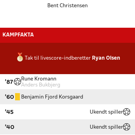
Bent Christensen
KAMPFAKTA
Tak til livescore-indberetter
Ryan Olsen
Rune Kromann
'87
Anders Bukbjerg
Benjamin Fjord Korsgaard
'60
Ukendt spiller
'45
Ukendt spiller
'40