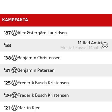
KAMPFAKTA
Alex Østergård Lauridsen
'87
Millad Amiri
'58
Mustaf Faysal Maalin
Benjamin Christensen
'38
Benjamin Petersen
'31
Frederik Busch Kristensen
'25
Frederik Busch Kristensen
'24
Martin Kjer
'21