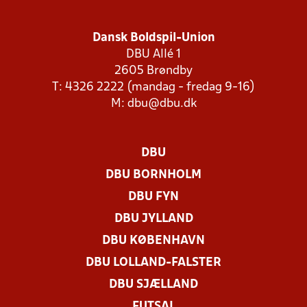
Dansk Boldspil-Union
DBU Allé 1
2605 Brøndby
T: 4326 2222 (mandag - fredag 9-16)
M:
dbu@dbu.dk
DBU
DBU BORNHOLM
DBU FYN
DBU JYLLAND
DBU KØBENHAVN
DBU LOLLAND-FALSTER
DBU SJÆLLAND
FUTSAL