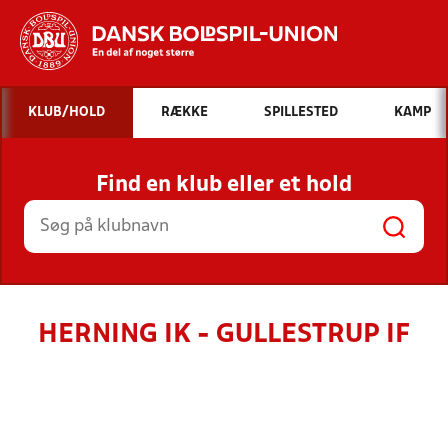
Hvad vil du søge efter?
KLUB/HOLD
RÆKKE
SPILLESTED
KAMP
INDHOLD OG NYHEDER
Find en klub eller et hold
STILLINGER, RESULTATER, KLUBBER OG
HOLD
HERNING IK - GULLESTRUP IF