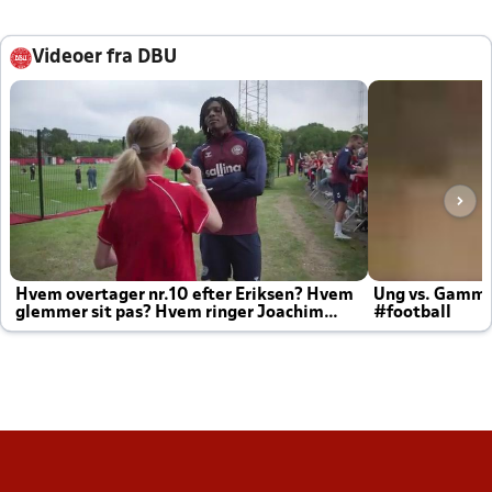
Videoer fra DBU
Hvem overtager nr.10 efter Eriksen? Hvem
Ung vs. Gamm
glemmer sit pas? Hvem ringer Joachim
#football
altid til efter kampe?