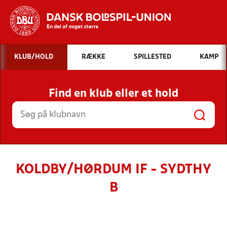
Hvad vil du søge efter?
KLUB/HOLD
RÆKKE
SPILLESTED
KAMP
INDHOLD OG NYHEDER
Find en klub eller et hold
STILLINGER, RESULTATER, KLUBBER OG
HOLD
KOLDBY/HØRDUM IF - SYDTHY
B