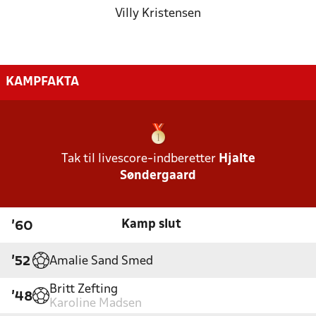
Villy Kristensen
KAMPFAKTA
Tak til livescore-indberetter
Hjalte
Søndergaard
Kamp slut
'60
Amalie Sand Smed
'52
Britt Zefting
'48
Karoline Madsen