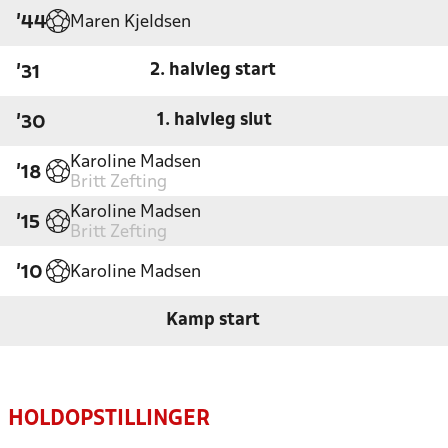
Maren Kjeldsen
'44
2. halvleg start
'31
1. halvleg slut
'30
Karoline Madsen
'18
Britt Zefting
Karoline Madsen
'15
Britt Zefting
Karoline Madsen
'10
Kamp start
HOLDOPSTILLINGER