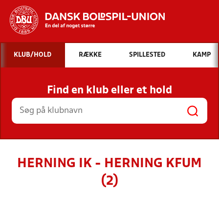
Hvad vil du søge efter?
KLUB/HOLD
RÆKKE
SPILLESTED
KAMP
INDHOLD OG NYHEDER
Find en klub eller et hold
STILLINGER, RESULTATER, KLUBBER OG
HOLD
HERNING IK - HERNING KFUM
(2)