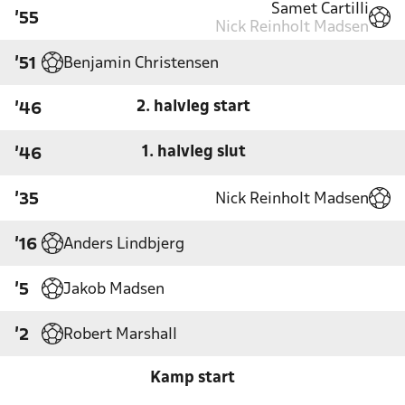
Samet Cartilli
'55
Nick Reinholt Madsen
Benjamin Christensen
'51
2. halvleg start
'46
1. halvleg slut
'46
Nick Reinholt Madsen
'35
Anders Lindbjerg
'16
Jakob Madsen
'5
Robert Marshall
'2
Kamp start