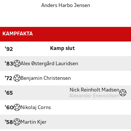
Anders Harbo Jensen
KAMPFAKTA
Kamp slut
'92
Alex Østergård Lauridsen
'83
Benjamin Christensen
'72
Nick Reinholt Madsen
'65
Alexander Enevoldsen
Nikolaj Corns
'60
Martin Kjer
'58