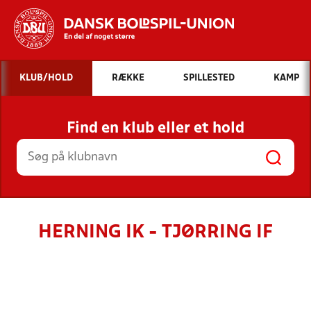
Hvad vil du søge efter?
KLUB/HOLD
RÆKKE
SPILLESTED
KAMP
INDHOLD OG NYHEDER
Find en klub eller et hold
STILLINGER, RESULTATER, KLUBBER OG
HOLD
HERNING IK - TJØRRING IF