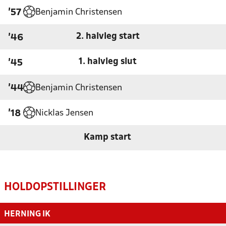
Benjamin Christensen
'57
2. halvleg start
'46
1. halvleg slut
'45
Benjamin Christensen
'44
Nicklas Jensen
'18
Kamp start
HOLDOPSTILLINGER
HERNING IK