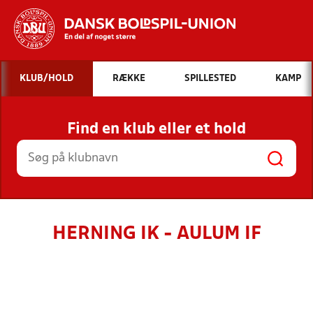
Hvad vil du søge efter?
KLUB/HOLD
RÆKKE
SPILLESTED
KAMP
INDHOLD OG NYHEDER
Find en klub eller et hold
STILLINGER, RESULTATER, KLUBBER OG
HOLD
HERNING IK - AULUM IF