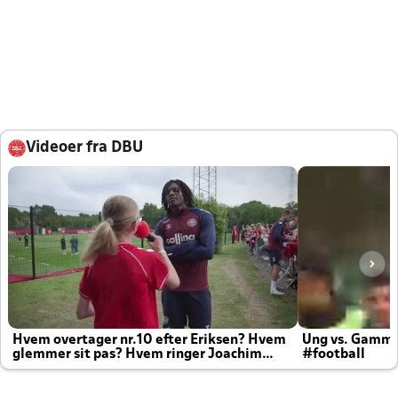
Videoer fra DBU
Hvem overtager nr.10 efter Eriksen? Hvem
Ung vs. Gamm
glemmer sit pas? Hvem ringer Joachim
#football
altid til efter kampe?