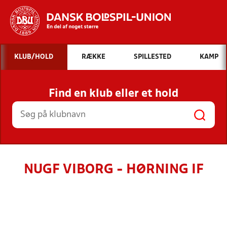
Hvad vil du søge efter?
KLUB/HOLD
RÆKKE
SPILLESTED
KAMP
INDHOLD OG NYHEDER
Find en klub eller et hold
STILLINGER, RESULTATER, KLUBBER OG
HOLD
NUGF VIBORG - HØRNING IF