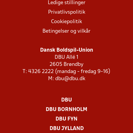
Ledige stillinger
Privatlivspolitik
Cookiepolitik
Betingelser og vilkår
Dansk Boldspil-Union
DBU Allé 1
2605 Brøndby
T: 4326 2222 (mandag - fredag 9-16)
M:
dbu@dbu.dk
DBU
DBU BORNHOLM
DBU FYN
DBU JYLLAND