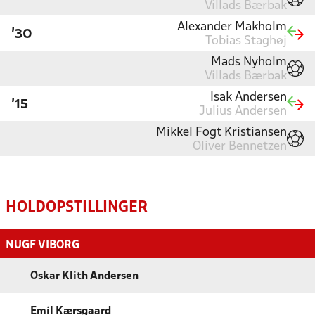
Villads Bærbak
Alexander Makholm
'30
Tobias Staghøj
Mads Nyholm
Villads Bærbak
Isak Andersen
'15
Julius Andersen
Mikkel Fogt Kristiansen
Oliver Bennetzen
HOLDOPSTILLINGER
NUGF VIBORG
Oskar Klith Andersen
Emil Kærsgaard