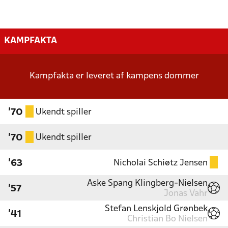
KAMPFAKTA
Kampfakta er leveret af kampens dommer
Ukendt spiller
'70
Ukendt spiller
'70
Nicholai Schiøtz Jensen
'63
Aske Spang Klingberg-Nielsen
'57
Jonas Vahr
Stefan Lenskjold Grønbek
'41
Christian Bo Nielsen