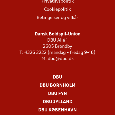
Privatlivspolitik
Cookiepolitik
Betingelser og vilkår
Dansk Boldspil-Union
DBU Allé 1
2605 Brøndby
T: 4326 2222 (mandag - fredag 9-16)
M:
dbu@dbu.dk
DBU
DBU BORNHOLM
DBU FYN
DBU JYLLAND
DBU KØBENHAVN