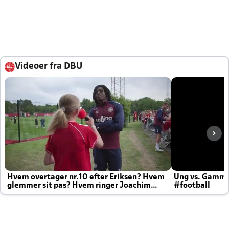
Videoer fra DBU
Hvem overtager nr.10 efter Eriksen? Hvem
Ung vs. Gamm
glemmer sit pas? Hvem ringer Joachim
#football
altid til efter kampe?