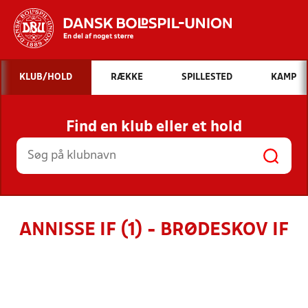
Hvad vil du søge efter?
KLUB/HOLD
RÆKKE
SPILLESTED
KAMP
INDHOLD OG NYHEDER
Find en klub eller et hold
STILLINGER, RESULTATER, KLUBBER OG
HOLD
ANNISSE IF (1) - BRØDESKOV IF