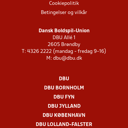
Cookiepolitik
Betingelser og vilkår
Dansk Boldspil-Union
DBU Allé 1
2605 Brøndby
T: 4326 2222 (mandag - fredag 9-16)
M:
dbu@dbu.dk
DBU
DBU BORNHOLM
DBU FYN
DBU JYLLAND
DBU KØBENHAVN
DBU LOLLAND-FALSTER