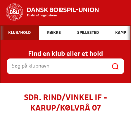
Hvad vil du søge efter?
KLUB/HOLD
RÆKKE
SPILLESTED
KAMP
INDHOLD OG NYHEDER
Find en klub eller et hold
STILLINGER, RESULTATER, KLUBBER OG
HOLD
SDR. RIND/VINKEL IF -
KARUP/KØLVRÅ 07