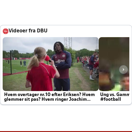
Videoer fra DBU
Hvem overtager nr.10 efter Eriksen? Hvem
Ung vs. Gamm
glemmer sit pas? Hvem ringer Joachim
#football
altid til efter kampe?