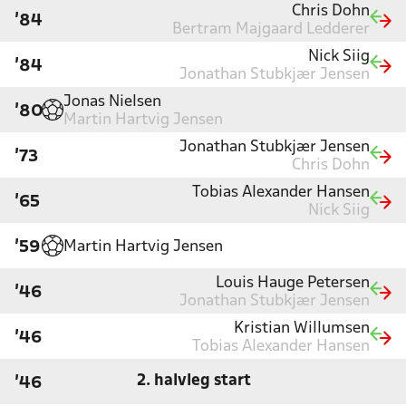
Chris Dohn
'84
Bertram Majgaard Ledderer
Nick Siig
'84
Jonathan Stubkjær Jensen
Jonas Nielsen
'80
Martin Hartvig Jensen
Jonathan Stubkjær Jensen
'73
Chris Dohn
Tobias Alexander Hansen
'65
Nick Siig
Martin Hartvig Jensen
'59
Louis Hauge Petersen
'46
Jonathan Stubkjær Jensen
Kristian Willumsen
'46
Tobias Alexander Hansen
2. halvleg start
'46