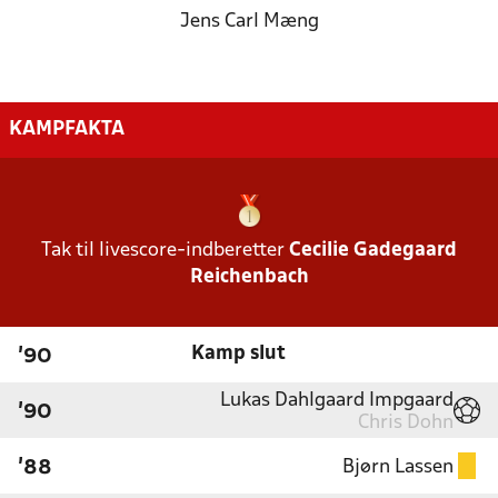
Jens Carl Mæng
KAMPFAKTA
Tak til livescore-indberetter
Cecilie Gadegaard
Reichenbach
Kamp slut
'90
Lukas Dahlgaard Impgaard
'90
Chris Dohn
Bjørn Lassen
'88