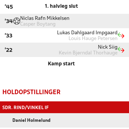
1. halvleg slut
'45
Niclas Rafn Mikkelsen
'34
Casper Boytang
Lukas Dahlgaard Impgaard
'33
Louis Hauge Petersen
Nick Siig
'22
Kevin Bjørndal Thorhauge
Kamp start
HOLDOPSTILLINGER
SDR. RIND/VINKEL IF
Daniel Holmelund