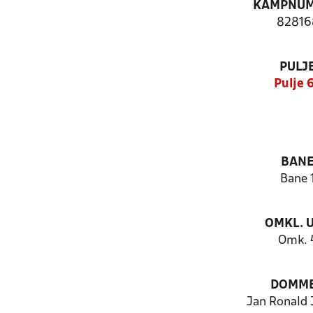
KAMPNU
82816
PULJ
Pulje 
BAN
Bane 
OMKL. 
Omk. 
DOMM
Jan Ronald 