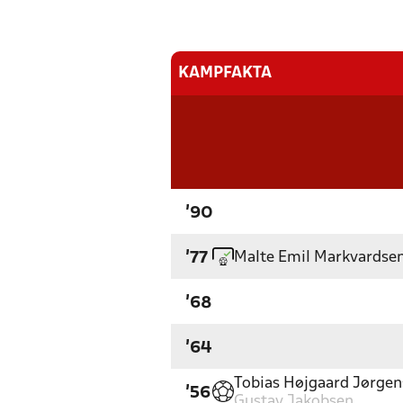
KAMPFAKTA
'90
Malte Emil Markvardse
'77
'68
'64
Tobias Højgaard Jørge
'56
Gustav Jakobsen