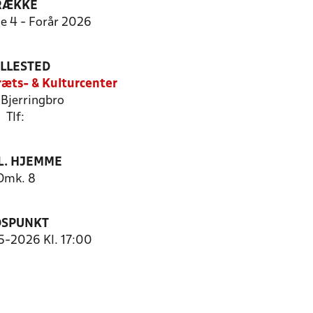
RÆKKE
ie 4 - Forår 2026
ILLESTED
ræts- & Kulturcenter
Bjerringbro
Tlf:
. HJEMME
Omk. 8
DSPUNKT
5-2026 Kl. 17:00