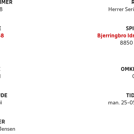
MMER
8
Herrer Ser
E
SP
68
Bjerringbro Id
8850 
E
OMKL
1
UDE
TI
4
man. 25-0
ER
Jensen