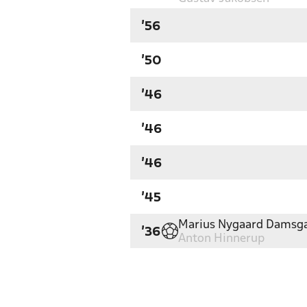
'56
'50
'46
'46
'46
'45
Marius Nygaard Damsg
'36
Anton Hinnerup