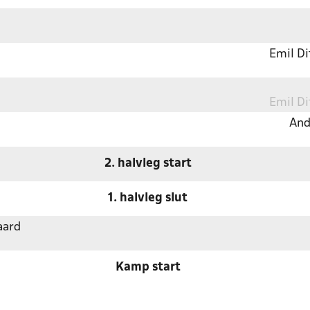
Emil D
Emil D
And
2. halvleg start
1. halvleg slut
aard
Kamp start