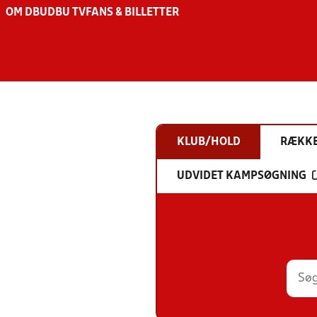
OM DBU
DBU TV
FANS & BILLETTER
KLUB/HOLD
RÆKK
UDVIDET KAMPSØGNING