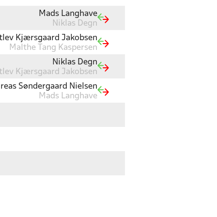
Mads Langhave
Niklas Degn
itlev Kjærsgaard Jakobsen
Malthe Tang Kaspersen
Niklas Degn
itlev Kjærsgaard Jakobsen
reas Søndergaard Nielsen
Mads Langhave