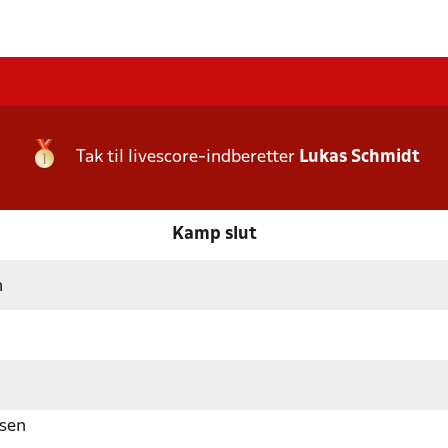
Tak til livescore-indberetter
Lukas Schmidt
Kamp slut
n
nsen