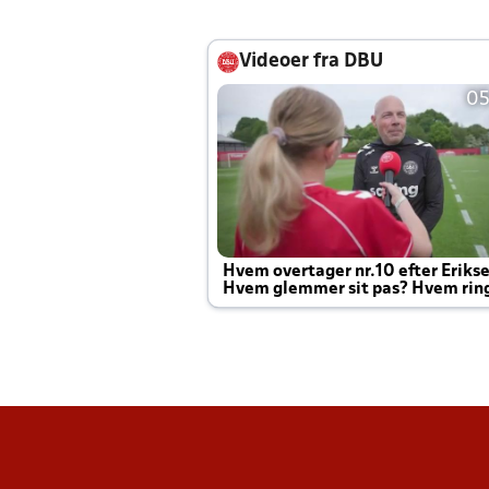
Videoer fra DBU
05
Hvem overtager nr.10 efter Eriks
Hvem glemmer sit pas? Hvem rin
Joachim altid til efter kampe?