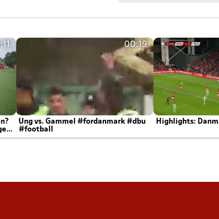
:11
00:19
en?
Ung vs. Gammel #fordanmark #dbu
Highlights: Danma
ger
#football