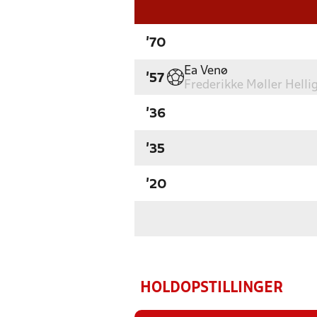
'70
Ea Venø
'57
Frederikke Møller Helli
'36
'35
'20
HOLDOPSTILLINGER