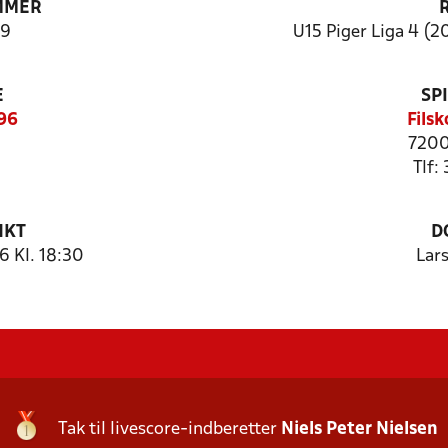
MMER
9
U15 Piger Liga 4 (20
E
SP
896
Fils
7200
Tlf:
NKT
D
 Kl. 18:30
Lar
Tak til livescore-indberetter
Niels Peter Nielsen