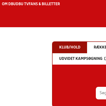
OM DBU
DBU TV
FANS & BILLETTER
KLUB/HOLD
RÆKK
UDVIDET KAMPSØGNING