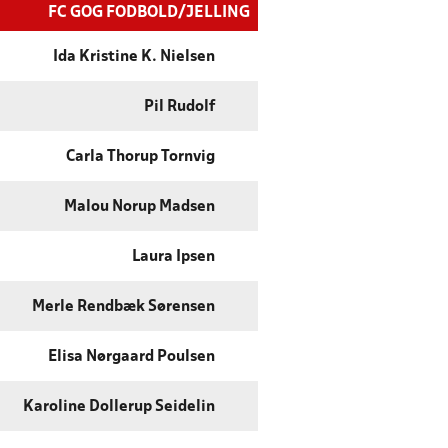
FC GOG FODBOLD/JELLING
Ida Kristine K. Nielsen
Pil Rudolf
Carla Thorup Tornvig
Malou Norup Madsen
Laura Ipsen
Merle Rendbæk Sørensen
Elisa Nørgaard Poulsen
Karoline Dollerup Seidelin