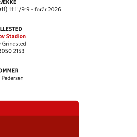
RÆKKE
11) 11:11/9:9 - forår 2026
ILLESTED
kov Stadion
 Grindsted
 3050 2153
OMMER
s Pedersen