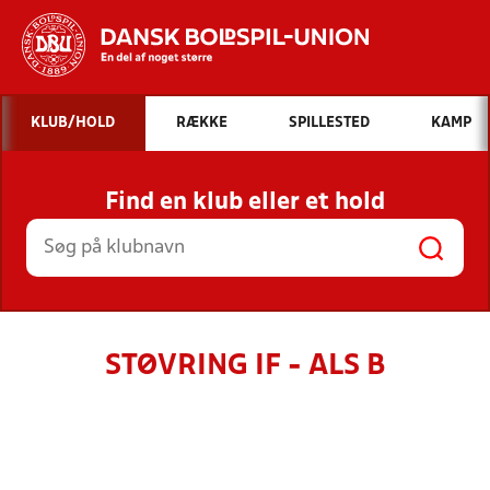
Hvad vil du søge efter?
KLUB/HOLD
RÆKKE
SPILLESTED
KAMP
INDHOLD OG NYHEDER
Find en klub eller et hold
STILLINGER, RESULTATER, KLUBBER OG
HOLD
STØVRING IF - ALS B