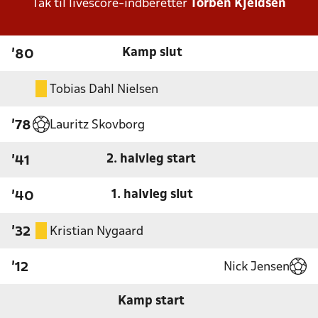
Tak til livescore-indberetter
Torben Kjeldsen
Kamp slut
'80
Tobias Dahl Nielsen
Lauritz Skovborg
'78
2. halvleg start
'41
1. halvleg slut
'40
Kristian Nygaard
'32
Nick Jensen
'12
Kamp start