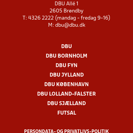
DBU Allé 1
2605 Brøndby
T: 4326 2222 (mandag - fredag 9-16)
M:
dbu@dbu.dk
DBU
DBU BORNHOLM
DBU FYN
DBU JYLLAND
DBU KØBENHAVN
DBU LOLLAND-FALSTER
DBU SJÆLLAND
FUTSAL
PERSONDATA- OG PRIVATLIVS-POLITIK