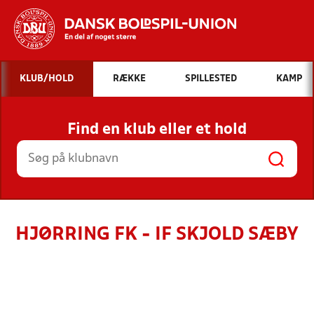
Hvad vil du søge efter?
KLUB/HOLD
RÆKKE
SPILLESTED
KAMP
INDHOLD OG NYHEDER
Find en klub eller et hold
STILLINGER, RESULTATER, KLUBBER OG
HOLD
HJØRRING FK - IF SKJOLD SÆBY