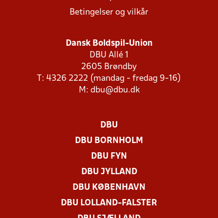
Betingelser og vilkår
Dansk Boldspil-Union
DBU Allé 1
2605 Brøndby
T: 4326 2222 (mandag - fredag 9-16)
M:
dbu@dbu.dk
DBU
DBU BORNHOLM
DBU FYN
DBU JYLLAND
DBU KØBENHAVN
DBU LOLLAND-FALSTER