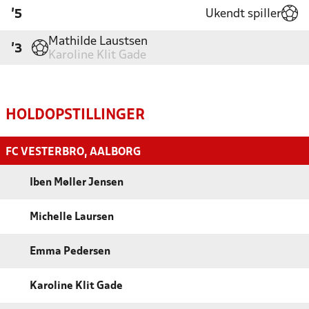
Ukendt spiller
'5
Mathilde Laustsen
'3
Karoline Klit Gade
HOLDOPSTILLINGER
FC VESTERBRO, AALBORG
Iben Møller Jensen
Michelle Laursen
Emma Pedersen
Karoline Klit Gade