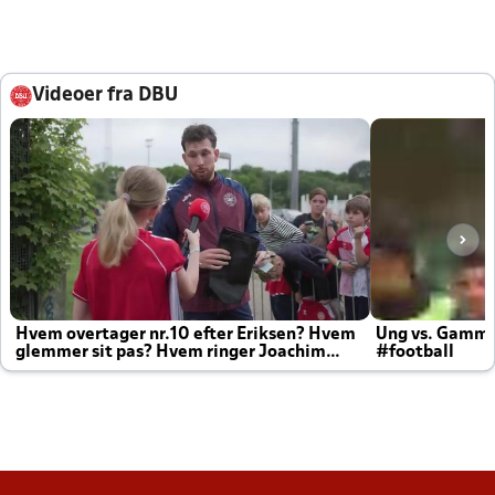
Videoer fra DBU
Hvem overtager nr.10 efter Eriksen? Hvem
Ung vs. Gamm
glemmer sit pas? Hvem ringer Joachim
#football
altid til efter kampe?