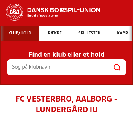
Hvad vil du søge efter?
KLUB/HOLD
RÆKKE
SPILLESTED
KAMP
INDHOLD OG NYHEDER
Find en klub eller et hold
STILLINGER, RESULTATER, KLUBBER OG
HOLD
FC VESTERBRO, AALBORG -
LUNDERGÅRD IU