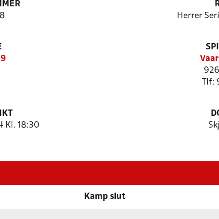
MMER
8
Herrer Ser
E
SP
29
Vaar
926
Tlf:
NKT
D
 Kl. 18:30
Sk
Kamp slut