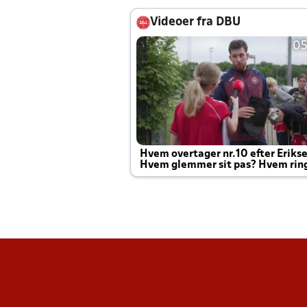
Videoer fra DBU
05
Hvem overtager nr.10 efter Eriks
Hvem glemmer sit pas? Hvem rin
Joachim altid til efter kampe?