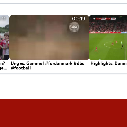
:11
00:19
en?
Ung vs. Gammel #fordanmark #dbu
Highlights: Danma
ger
#football