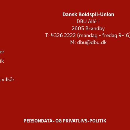
Dansk Boldspil-Union
DBU Allé 1
2605 Brøndby
T: 4326 2222 (mandag - fredag 9-16
M:
dbu@dbu.dk
ger
ik
 vilkår
PERSONDATA- OG PRIVATLIVS-POLITIK