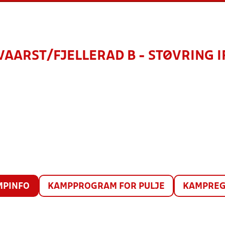
VAARST/FJELLERAD B - STØVRING I
MPINFO
KAMPPROGRAM FOR PULJE
KAMPREG