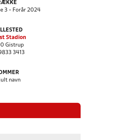
RÆKKE
ie 3 - Forår 2024
ILLESTED
st Stadion
0 Gistrup
 9833 3413
OMMER
jult navn