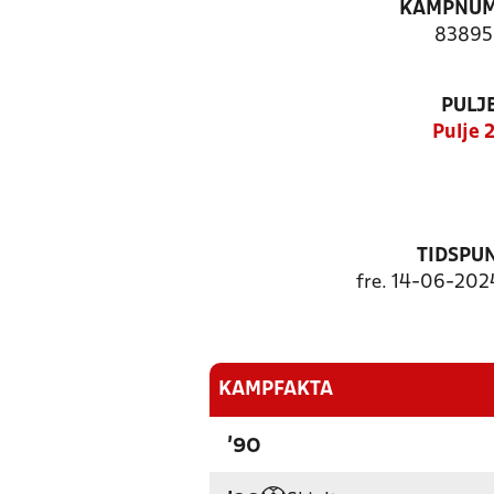
KAMPNU
83895
PULJ
Pulje 
TIDSPU
fre. 14-06-2024
KAMPFAKTA
'90