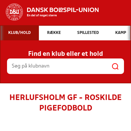
Hvad vil du søge efter?
KLUB/HOLD
RÆKKE
SPILLESTED
KAMP
INDHOLD OG NYHEDER
Find en klub eller et hold
STILLINGER, RESULTATER, KLUBBER OG
HOLD
HERLUFSHOLM GF - ROSKILDE
PIGEFODBOLD