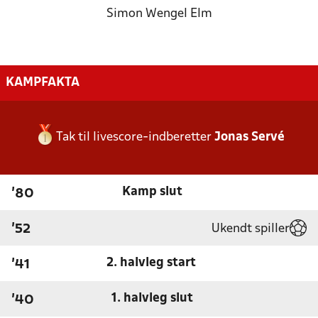
Simon Wengel Elm
KAMPFAKTA
Tak til livescore-indberetter
Jonas Servé
Kamp slut
'80
Ukendt spiller
'52
2. halvleg start
'41
1. halvleg slut
'40