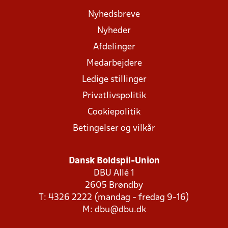
Nyhedsbreve
Nyheder
Afdelinger
Medarbejdere
Ledige stillinger
Privatlivspolitik
Cookiepolitik
Betingelser og vilkår
Dansk Boldspil-Union
DBU Allé 1
2605 Brøndby
T: 4326 2222 (mandag - fredag 9-16)
M:
dbu@dbu.dk